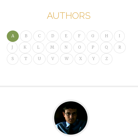
AUTHORS
A
B
C
D
E
F
G
H
I
J
K
L
M
N
O
P
Q
R
S
T
U
V
W
X
Y
Z