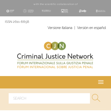
with the scientific collaboration of
ISSN 2611-8858
Versione italiana
|
Versión en español
Toggl
navig