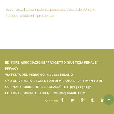
01 Jan 2011
|
La competenza penale accessoria dell’Unione
Europea: problemi e prospettive
EDITORE: ASSOCIAZIONE “PROGETTO GIUSTIZIA PENALE” |
PRIVACY
VIA FESTA DEL PERDONO, 7, 20122 MILANO
C/O UNIVERSITÀ DEGLI STUDI DI MILANO, DIPARTIMENTO DI
SCIENZE GIURIDICHE 'C. BECCARIA' - C.F. 97792250157
EDITOR.CRIMINALJUSTICENETWORK@GMAIL.COM
share on