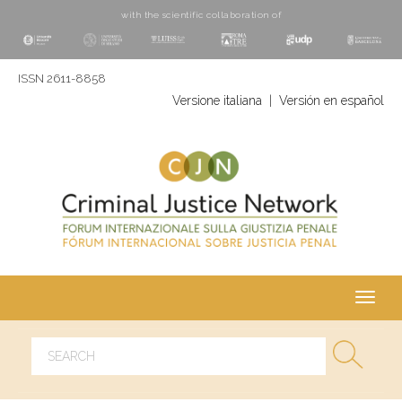
with the scientific collaboration of
ISSN 2611-8858
Versione italiana
|
Versión en español
Toggl
navig