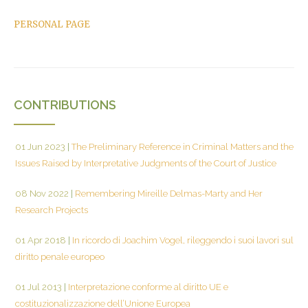
PERSONAL PAGE
CONTRIBUTIONS
01 Jun 2023
|
The Preliminary Reference in Criminal Matters and the
Issues Raised by Interpretative Judgments of the Court of Justice
08 Nov 2022
|
Remembering Mireille Delmas-Marty and Her
Research Projects
01 Apr 2018
|
In ricordo di Joachim Vogel, rileggendo i suoi lavori sul
diritto penale europeo
01 Jul 2013
|
Interpretazione conforme al diritto UE e
costituzionalizzazione dell’Unione Europea