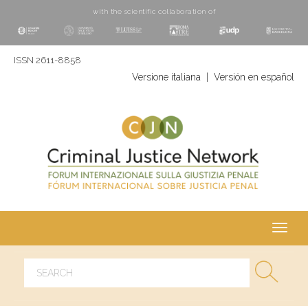
with the scientific collaboration of
ISSN 2611-8858
Versione italiana
|
Versión en español
Toggl
navig