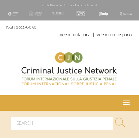
with the scientific collaboration of
ISSN 2611-8858
Versione italiana
|
Versión en español
Toggl
navig