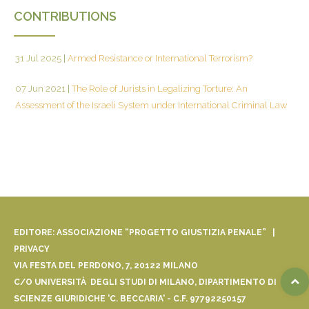
CONTRIBUTIONS
31 Jul 2025
|
Armed Resistance or International Terrorism?
07 Jun 2021
|
The Role of Jurists in Legalizing Torture: An
Assessment of the Israeli System under International Criminal Law
EDITORE: ASSOCIAZIONE “PROGETTO GIUSTIZIA PENALE” |
PRIVACY
VIA FESTA DEL PERDONO, 7, 20122 MILANO
C/O UNIVERSITÀ DEGLI STUDI DI MILANO, DIPARTIMENTO DI
SCIENZE GIURIDICHE 'C. BECCARIA' - C.F. 97792250157