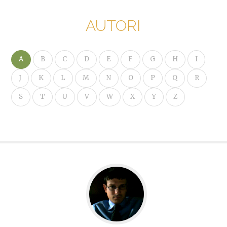
AUTORI
A
B
C
D
E
F
G
H
I
J
K
L
M
N
O
P
Q
R
S
T
U
V
W
X
Y
Z