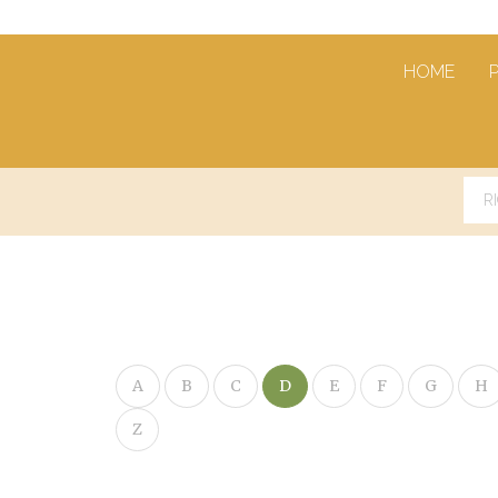
HOME
A
B
C
D
E
F
G
H
Z