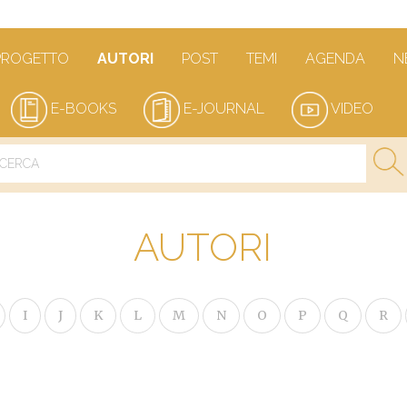
PROGETTO
AUTORI
POST
TEMI
AGENDA
N
E-BOOKS
E-JOURNAL
VIDEO
AUTORI
I
J
K
L
M
N
O
P
Q
R