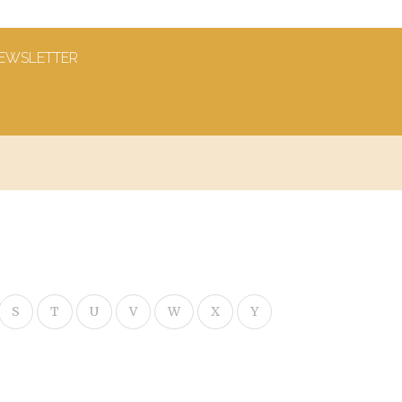
EWSLETTER
S
T
U
V
W
X
Y