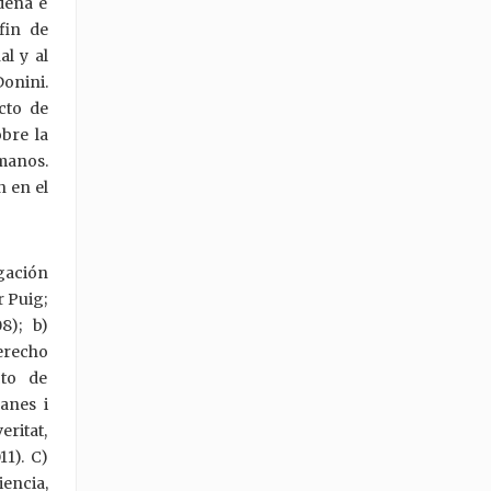
odena e
fin de
al y al
onini.
cto de
obre la
manos.
n en el
gación
r Puig;
8); b)
erecho
cto de
lanes i
eritat,
11). C)
iencia,