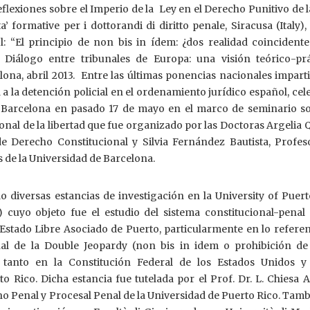
eflexiones sobre el Imperio de la Ley en el Derecho Punitivo de l
ta’ formative per i dottorandi di diritto penale, Siracusa (Italy),
ol: “El principio de non bis in ídem: ¿dos realidad coincident
 Diálogo entre tribunales de Europa: una visión teórico-prác
ona, abril 2013. Entre las últimas ponencias nacionales impart
a a la detención policial en el ordenamiento jurídico español, ce
e Barcelona en pasado 17 de mayo en el marco de seminario so
onal de la libertad que fue organizado por las Doctoras Argelia 
e Derecho Constitucional y Silvia Fernández Bautista, Profes
 de la Universidad de Barcelona.
o diversas estancias de investigación en la University of Puer
 cuyo objeto fue el estudio del sistema constitucional-penal 
Estado Libre Asociado de Puerto, particularmente en lo referen
onal de la Double Jeopardy (non bis in idem o prohibición de
a tanto en la Constitución Federal de los Estados Unidos y
o Rico. Dicha estancia fue tutelada por el Prof. Dr. L. Chiesa 
o Penal y Procesal Penal de la Universidad de Puerto Rico. Tam