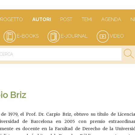
PROGETTO
AUTORI
POST
TEMI
AGENDA
N
E-BOOKS
E-JOURNAL
VIDEO
io Briz
 de 1979, el Prof. Dr. Carpio Briz, obtuvo su título de Licenc
iversidad de Barcelona en 2005 con premio extraordina
ualmente es docente en la Facultad de Derecho de la Universi