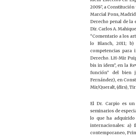
2009̶”, a Constitución
Marcial Pons, Madrid,
Derecho penal de la 
Dir. Carlos A. Mahique
“Comentario a los art
lo Blanch, 2011; b
competencias para i
Derecho. LH-Mir Puig.
bis in idem”, en la R
función” del bien j
Fernández), en Consti
Mir/Queralt, (dirs), Ti
El Dr. Carpio es un
seminarios de especia
lo que ha adquirido
internacionales: a) 
contemporaneo, Prime