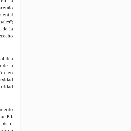
 en la
premio
mental
nales”;
 de la
erecho
olítica
 de la
ión en
rsidad
uridad
emento
o, Ed.
 bis in
ero de