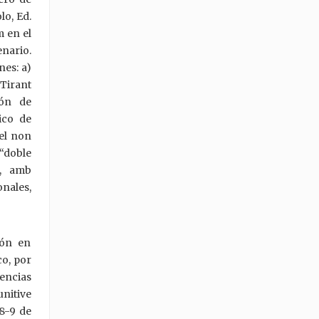
lo, Ed.
m en el
nario.
nes: a)
 Tirant
ión de
ico de
del non
 “doble
., amb
onales,
ión en
co, por
encias
nitive
8-9 de