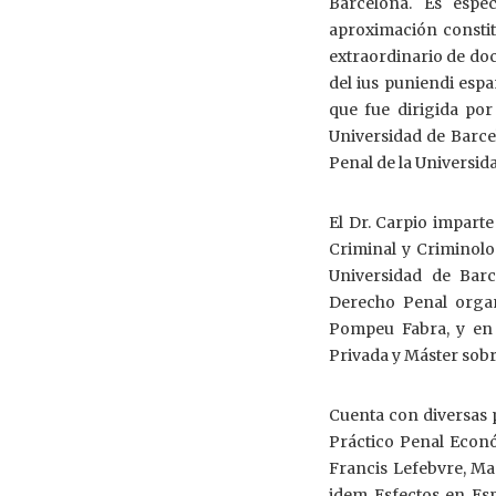
Barcelona. Es espe
aproximación constit
extraordinario de do
del ius puniendi espa
que fue dirigida por
Universidad de Barce
Penal de la Universid
El Dr. Carpio imparte
Criminal y Criminolo
Universidad de Barc
Derecho Penal organ
Pompeu Fabra, y en 
Privada y Máster sobre
Cuenta con diversas 
Práctico Penal Econó
Francis Lefebvre, Mad
idem Esfectos en Es