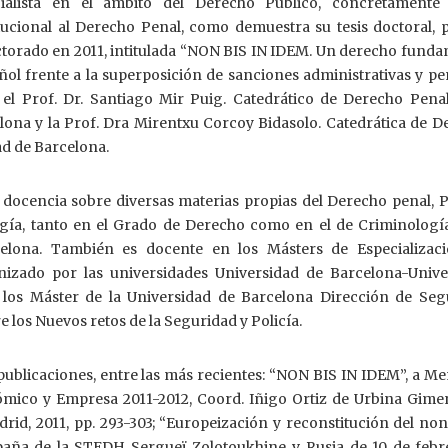
cialista en el ámbito del Derecho Público, concretamente
ucional al Derecho Penal, como demuestra su tesis doctoral, 
ctorado en 2011, intitulada “NON BIS IN IDEM. Un derecho funda
ñol frente a la superposición de sanciones administrativas y pe
 el Prof. Dr. Santiago Mir Puig. Catedrático de Derecho Penal
lona y la Prof. Dra Mirentxu Corcoy Bidasolo. Catedrática de D
ad de Barcelona.
 docencia sobre diversas materias propias del Derecho penal, P
gía, tanto en el Grado de Derecho como en el de Criminología
elona. También es docente en los Másters de Especializac
izado por las universidades Universidad de Barcelona-Unive
los Máster de la Universidad de Barcelona Dirección de Seg
 los Nuevos retos de la Seguridad y Policía.
publicaciones, entre las más recientes: “NON BIS IN IDEM”, a M
mico y Empresa 2011-2012, Coord. Iñigo Ortiz de Urbina Gimen
rid, 2011, pp. 293-303; “Europeización y reconstitución del non
paña de la STEDH Sergueï Zolotoukhine v. Rusia de 10 de febr