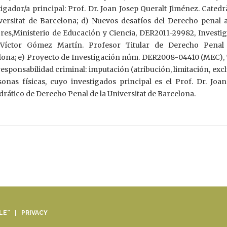
gador/a principal: Prof. Dr. Joan Josep Queralt Jiménez. Catedr
versitat de Barcelona; d) Nuevos desafíos del Derecho penal a
es,Ministerio de Educación y Ciencia, DER2011-29982, Investig
. Víctor Gómez Martín. Profesor Titular de Derecho Penal
lona; e) Proyecto de Investigación núm. DER2008-04410 (MEC), T
responsabilidad criminal: imputación (atribución, limitación, exc
onas físicas, cuyo investigados principal es el Prof. Dr. Joan
drático de Derecho Penal de la Universitat de Barcelona.
ALE” |
PRIVACY