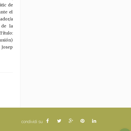
àtic de
nte el
ador/a
 de la
ítulo:
lusión)
 Josep
condividi su