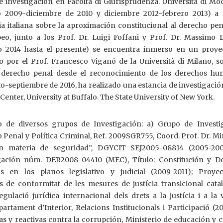
de investigación en Facoltà di Giurisprudenza. Università di M
 2009-diciembre de 2010 y diciembre 2012-febrero 2013) a 
ia italiana sobre la aproximación constitucional al derecho pen
o, junto a los Prof. Dr. Luigi Foffani y Prof. Dr. Massimo D
o 2014 hasta el presente) se encuentra inmerso en un proye
do por el Prof. Francesco Viganó de la Università di Milano, s
derecho penal desde el reconocimiento de los derechos hu
-septiembre de 2016, ha realizado una estancia de investigació
enter, University at Buffalo. The State University of New York.
de diversos grupos de Investigación: a) Grupo de Investi
Penal y Política Criminal, Ref. 2009SGR755, Coord. Prof. Dr. Mi
en materia de seguridad”, DGYCIT SEJ2005-08814 (2005-200
gación núm. DER2008-04410 (MEC), Título: Constitución y D
s en los planos legislativo y judicial (2009-2011); Proye
is de conformitat de les mesures de justícia transicional cata
ulació jurídica internacional dels drets a la justícia i a la v
rtament d’Interior, Relacions Institucionals i Participació (20
as y reactivas contra la corrupción, Ministerio de educación y c