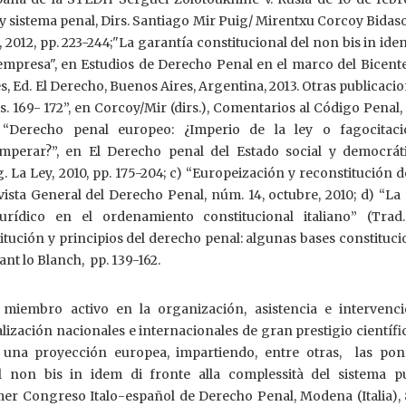
 y sistema penal, Dirs. Santiago Mir Puig/ Mirentxu Corcoy Bidaso
 2012, pp. 223-244;"La garantía constitucional del non bis in ide
empresa", en Estudios de Derecho Penal en el marco del Bicente
s, Ed. El Derecho, Buenos Aires, Argentina, 2013. Otras publicacio
s. 169- 172”, en Corcoy/Mir (dirs.), Comentarios al Código Penal,
) “Derecho penal europeo: ¿Imperio de la ley o fagocitac
mperar?”, en El Derecho penal del Estado social y democrát
 La Ley, 2010, pp. 175-204; c) “Europeización y reconstitución 
evista General del Derecho Penal, núm. 14, octubre, 2010; d) “La
urídico en el ordenamiento constitucional italiano” (Trad
tución y principios del derecho penal: algunas bases constituci
rant lo Blanch, pp. 139-162.
 miembro activo en la organización, asistencia e intervenc
lización nacionales e internacionales de gran prestigio científi
 una proyección europea, impartiendo, entre otras, las pon
Il non bis in idem di fronte alla complessità del sistema pu
r Congreso Italo-español de Derecho Penal, Modena (Italia), 