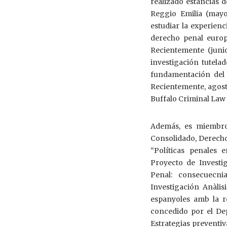
realizado estancias 
Reggio Emilia (mayo
estudiar la experienc
derecho penal europe
Recientemente (juni
investigación tutela
fundamentación del 
Recientemente, agosto
Buffalo Criminal Law C
Además, es miembro 
Consolidado, Derecho 
“Políticas penales 
Proyecto de Investi
Penal: consecuecnia
Investigación Anàlis
espanyoles amb la reg
concedido por el Depa
Estrategias preventiv