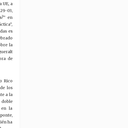
a UE, a
 29-03,
es?” en
tica”,
idas es
lebrado
bre la
Queralt
ora de
to Rico
de los
te a la
 doble
 en la
Aponte,
bién ha