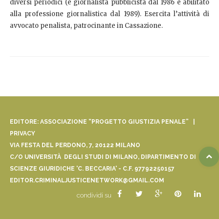
diversi periodici (è giornalista pubblicista dal 1986 e abilitato
alla professione giornalistica dal 1989). Esercita l’attività di
avvocato penalista, patrocinante in Cassazione.
EDITORE: ASSOCIAZIONE “PROGETTO GIUSTIZIA PENALE” |
PRIVACY
VIA FESTA DEL PERDONO, 7, 20122 MILANO
C/O UNIVERSITÀ DEGLI STUDI DI MILANO, DIPARTIMENTO DI
SCIENZE GIURIDICHE 'C. BECCARIA' - C.F. 97792250157
EDITOR.CRIMINALJUSTICENETWORK@GMAIL.COM
condividi su