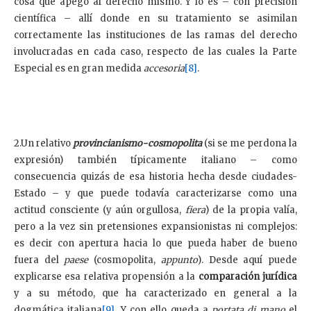
cosa que apego al derecho mismo. Y lo es – con precisión
científica – allí donde en su tratamiento se asimilan
correctamente las instituciones de las ramas del derecho
involucradas en cada caso, respecto de las cuales la Parte
Especial es en gran medida
accesoria
[8]
.
2.Un relativo
provincianismo-cosmopolita
(si se me perdona la
expresión) también típicamente italiano – como
consecuencia quizás de esa historia hecha desde ciudades-
Estado – y que puede todavía caracterizarse como una
actitud consciente (y aún orgullosa,
fiera
) de la propia valía,
pero a la vez sin pretensiones expansionistas ni complejos:
es decir con apertura hacia lo que pueda haber de bueno
fuera del
paese
(cosmopolita,
appunto
). Desde aquí puede
explicarse esa relativa propensión a la
comparación jurídica
y a su método, que ha caracterizado en general a la
dogmática italiana
[9]
. Y con ello queda a
portata di mano
el