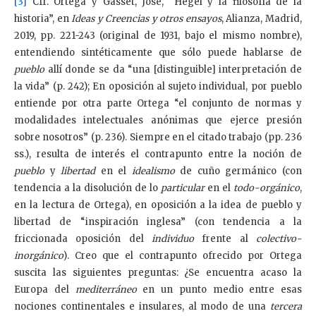
[3]
Cfr. Ortega y Gasset, José, “Hegel y la filosofía de la
historia”, en
Ideas y Creencias y otros ensayos
, Alianza, Madrid,
2019, pp. 221-243 (original de 1931, bajo el mismo nombre),
entendiendo sintéticamente que sólo puede hablarse de
pueblo
allí donde se da “una [distinguible] interpretación de
la vida” (p. 242); En oposición al sujeto individual, por pueblo
entiende por otra parte Ortega “el conjunto de normas y
modalidades intelectuales anónimas que ejerce presión
sobre nosotros” (p. 236). Siempre en el citado trabajo (pp. 236
ss.), resulta de interés el contrapunto entre la noción de
pueblo
y
libertad
en el
idealismo
de cuño germánico (con
tendencia a la disolución de lo
particular
en el
todo-orgánico
,
en la lectura de Ortega), en oposición a la idea de pueblo y
libertad de “inspiración inglesa” (con tendencia a la
friccionada oposición del
individuo
frente al
colectivo-
inorgánico
). Creo que el contrapunto ofrecido por Ortega
suscita las siguientes preguntas: ¿Se encuentra acaso la
Europa del
mediterráneo
en un punto medio entre esas
nociones continentales e insulares, al modo de una
tercera