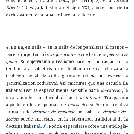
convenciones y tratados O.N.U, por cierto
[22]
. Esta versión
Bricola-2.0
es ya la historia del siglo XXI, y no es por cierto
exclusivamente italiana, no hace falta decirlo.
4. En fin, en Italia – en la Italia de los penalistas al menos –
parece importar más
lo que acontece
que lo que
se
piensa
o
se
quiere
. Su
objetivismo
y
realismo
parecen contrastar con la
tendencia al subjetivismo e idealismo que caracteriza a la
tradición penal de cuño germano (si se me excusa la
generalización reductiva). Así, mientras que una escuela (la
italiana) resulta especialmente sensible hacia
lo-exterior
, la
otra atiende con facilidad hacia
lo-interior
. Traspasado
aquello en los esquemas de
teoría del delito
, una relativa
primacía del
desvalor-de-resultado
por sobre el
desvalor-de-
acción
puede apreciarse en la elaboración tradicional de la
doctrina italiana
[23]
. Podría especularse sobre una etiología-
idiosincrásica que explicase esta disposición hacia lo