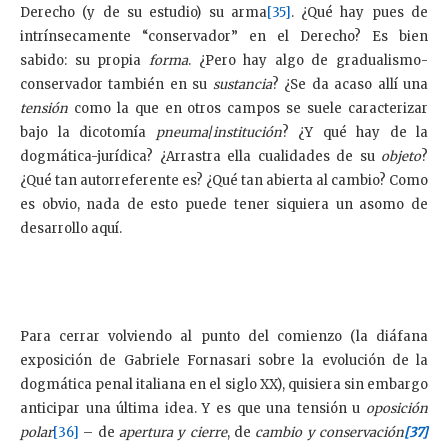
Derecho (y de su estudio) su arma
[35]
. ¿Qué hay pues de
intrínsecamente “conservador” en el Derecho? Es bien
sabido: su propia
forma
. ¿Pero hay algo de gradualismo-
conservador también en su
sustancia
? ¿Se da acaso allí una
tensión
como la que en otros campos se suele caracterizar
bajo la dicotomía
pneuma
/
institución
? ¿Y qué hay de la
dogmática-jurídica? ¿Arrastra ella cualidades de su
objeto
?
¿Qué tan autorreferente es? ¿Qué tan abierta al cambio? Como
es obvio, nada de esto puede tener siquiera un asomo de
desarrollo aquí.
Para cerrar volviendo al punto del comienzo (la diáfana
exposición de Gabriele Fornasari sobre la evolución de la
dogmática penal italiana en el siglo XX), quisiera sin embargo
anticipar una última idea. Y es que una tensión u
oposición
polar
[36]
– de
apertura y cierre
, de
cambio y conservación
[37]