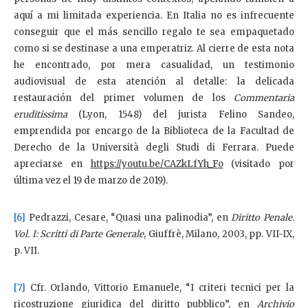
aquí a mi limitada experiencia. En Italia no es infrecuente
conseguir que el más sencillo regalo te sea empaquetado
como si se destinase a una emperatriz. Al cierre de esta nota
he encontrado, por mera casualidad, un testimonio
audiovisual de esta atención al detalle: la delicada
restauración del primer volumen de los
Commentaria
eruditissima
(Lyon, 1548) del jurista Felino Sandeo,
emprendida por encargo de la Biblioteca de la Facultad de
Derecho de la Università degli Studi di Ferrara. Puede
apreciarse en
https://youtu.be/CAZkLfYh_Fo
(visitado por
última vez el 19 de marzo de 2019).
[6]
Pedrazzi, Cesare, “Quasi una palinodia”, en
Diritto Penale.
Vol. I: Scritti di Parte Generale
, Giuffrè, Milano, 2003, pp. VII-IX,
p. VII.
[7]
Cfr. Orlando, Vittorio Emanuele, “I criteri tecnici per la
ricostruzione giuridica del diritto pubblico”, en
Archivio