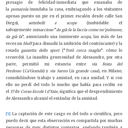
presagio de felicidad-inmediata que emanaba de
la
pomarola
inundaba la casa, embriagando a los visitantes
apenas puesto un pie en el primer escalón desde calle San
Diego),
settebelli e scope
(inolvidable el
salvajemente
minaccioso
“
da già fa la faccia come no’polmone,
da già fa
”, anunciando una inminente
scopa
, las más de las
veces un
bluff
para disuadir la ambición del contrincante) y la
rosada
gazzetta dello sport
(“
Totò cerca maglia
”: cómo lo
recuerdo). La inaudita generosidad de Alessandro, por otra
parte, permitió mi estancia entre
via Festa del
Perdono
(
Ca’Granda
) y
via Sarno
(
la grande casa
), en Milano,
consolidándose trabajo y amistad, en rara unidad. Y si con
ello no perdí del todo lo mucho que había para recibir en
el
37
de
Corso Ercole I d’Este
, significa que el desprendimiento
de Alessandro alcanzó el estándar de la amistad.
[5]
La captación de este rasgo es del todo a-científica, pero
puedo decir que esta observación es compartida por muchas
personas de muy distintos contextos, apelando también a