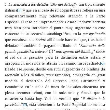
1.
La
atención a los detalles
(
Dio nei dettagli
), tan típicamente
italiana
[5]
, y que en el caso de su dogmática se refleja en una
comparativamente muy relevante atención a la Parte
Especial. El caso del impresionante Cesare Pedrazzi serviría
muy bien para introducir el punto. Muy sugerente en este
contexto es su recuerdo autobiográfico, en la
quasipalinodia
que encabeza sus
Scritti
: allí donde hace ver que, tras haber
debutado también él pagando tributo al “
Santuario della
grande penalistica tedesca”
(…) “
uno spunto del Binding
” sobre
el rol de la
posesión
para la distinción entre estafa y
apropiación indebida le abriría un camino insospechado
[6]
.
Desde ese
spunto
, desde esa sutil sugerencia de Binding (la
atención a los detalles, precisamente), emergería en gran
medida el desarrollo del Derecho Penal Patrimonial y
Económico en la Italia de fines de los años cincuenta (en
plena reconstrucción), con la solvencia y fineza que lo
caracteriza hasta hoy. Y si es verdad que “
il diritto è la
precisione
”
[7]
, esta atención a la Parte Especial no es otra