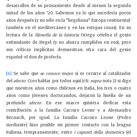
desarrollos de su pensamiento desde al menos la segunda
mitad de los años ’20. Sabemos ya lo que sucedería pocos
años después (y no sólo en la “hegeliana” Europa continental:
también en el mediterráneo y en las estepas rusas). En su
lectura de la
filosofía de la historia
Ortega celebra el genio
estimulante de Hegel (y no ahorra cumplidos en eso), pero
sus críticas implícitas demuestran otra cara del genio
español: el don de profecía.
[4]
Se sabe que
se conoce mejor
si se recurre al catalizador
del
afecto
. Creo hablar por todos aquí (cfr.
supra
nota 2) si digo
que nuestros años como chilenos en Italia, los tres o cuatro
años como jóvenes doctorandos, dejaron la huella de un
profundo
afecto
. En ese marco quisiera dedicar esta
contribución a la familia Carcuro Leone y a Alessandro
Bernardi, por igual. La familia Carcuro Leone (Pedro
mediante) hizo posible mi primer contacto con la lengua
italiana, tempranamente, entre
i capunti della domenica
(el