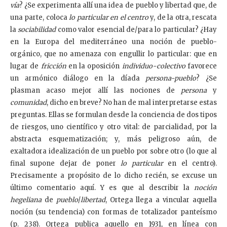
vía
? ¿Se experimenta allí una idea de pueblo y libertad que, de
una parte, coloca
lo particular en el centro
y, de la otra, rescata
la
sociabilidad
como valor esencial de/para lo particular? ¿Hay
en la Europa del mediterráneo una noción de pueblo-
orgánico, que no amenaza con engullir lo particular: que en
lugar de
fricción
en la oposición
individuo-colectivo
favorece
un armónico diálogo en la díada
persona-pueblo
? ¿Se
plasman acaso mejor allí las nociones de
persona
y
comunidad
, dicho en breve? No han de mal interpretarse estas
preguntas. Ellas se formulan desde la conciencia de dos tipos
de riesgos, uno científico y otro vital: de parcialidad, por la
abstracta esquematización; y, más peligroso aún, de
exaltadora idealización de un pueblo por sobre otro (lo que al
final supone dejar de poner
lo particular
en el centro).
Precisamente a propósito de lo dicho recién, se excuse un
último comentario aquí. Y es que al describir la
noción
hegeliana
de
pueblo
/
libertad
, Ortega llega a vincular aquella
noción (su tendencia) con formas de totalizador panteísmo
(p. 238). Ortega publica aquello en 1931, en línea con