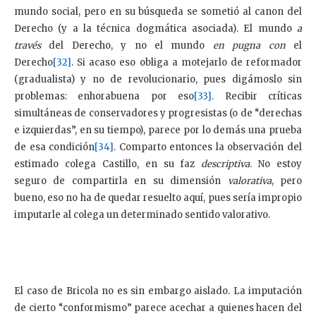
mundo social, pero en su búsqueda se sometió al canon del
Derecho (y a la técnica dogmática asociada). El mundo
a
través
del Derecho, y no el mundo
en pugna con
el
Derecho
[32]
. Si acaso eso obliga a motejarlo de reformador
(gradualista) y no de revolucionario, pues digámoslo sin
problemas: enhorabuena por eso
[33]
. Recibir críticas
simultáneas de conservadores y progresistas (o de “derechas
e izquierdas”, en su tiempo), parece por lo demás una prueba
de esa condición
[34]
. Comparto entonces la observación del
estimado colega Castillo, en su faz
descriptiva
. No estoy
seguro de compartirla en su dimensión
valorativa
, pero
bueno, eso no ha de quedar resuelto aquí, pues sería impropio
imputarle al colega un determinado sentido valorativo.
El caso de Bricola no es sin embargo aislado. La imputación
de cierto “conformismo” parece acechar a quienes hacen del