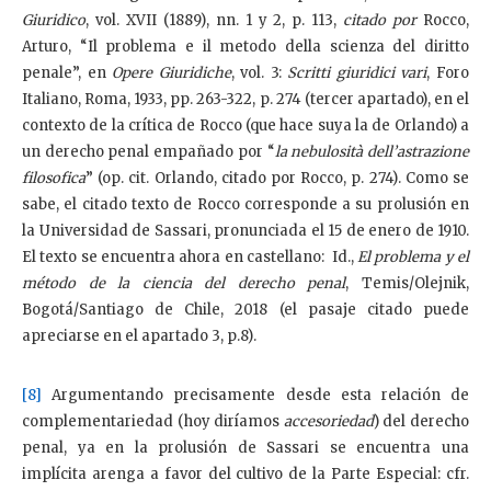
Giuridico
, vol. XVII (1889), nn. 1 y 2, p. 113,
citado
por
Rocco,
Arturo, “Il problema e il metodo della scienza del diritto
penale”, en
Opere Giuridiche
, vol. 3:
Scritti giuridici vari
, Foro
Italiano, Roma, 1933, pp. 263-322, p. 274 (tercer apartado), en el
contexto de la crítica de Rocco (que hace suya la de Orlando) a
un derecho penal empañado por “
la nebulosità dell’astrazione
filosofica
” (op. cit. Orlando, citado por Rocco, p. 274). Como se
sabe, el citado texto de Rocco corresponde a su prolusión en
la Universidad de Sassari, pronunciada el 15 de enero de 1910.
El texto se encuentra ahora en castellano: Id.,
El problema y el
método de la ciencia del derecho penal
, Temis/Olejnik,
Bogotá/Santiago de Chile, 2018 (el pasaje citado puede
apreciarse en el apartado 3, p.8).
[8]
Argumentando precisamente desde esta relación de
complementariedad (hoy diríamos
accesoriedad
) del derecho
penal, ya en la prolusión de Sassari se encuentra una
implícita arenga a favor del cultivo de la Parte Especial: cfr.