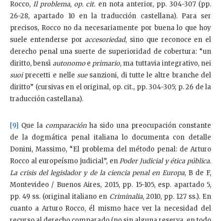
Rocco,
Il problema
,
op. cit.
en nota anterior, pp. 304-307 (pp.
26-28, apartado 10 en la traducción castellana). Para ser
precisos, Rocco no da necesariamente por buena lo que hoy
suele entenderse por
accesoriedad
, sino que reconoce en el
derecho penal una suerte de superioridad de cobertura: “un
diritto, bensì
autonomo
e
primario
, ma tuttavia integrativo, nei
suoi
precetti e nelle
sue
sanzioni, di tutte le altre branche del
diritto” (cursivas en el original, op. cit., pp. 304-305; p. 26 de la
traducción castellana).
[9]
Que la
comparación
ha sido una preocupación constante
de la dogmática penal italiana lo documenta con detalle
Donini, Massimo, “El problema del método penal: de Arturo
Rocco al europeísmo judicial”, en
Poder Judicial y ética pública.
La crisis del legislador y de la ciencia penal en Europa
, B de F,
Montevideo / Buenos Aires, 2015, pp. 15-105, esp. apartado 5,
pp. 49 ss. (original italiano en
Criminalia
, 2010, pp. 127 ss.). En
cuanto a Arturo Rocco, él mismo hace ver la necesidad del
recurso al derecho comparado (no sin alguna reserva, en todo