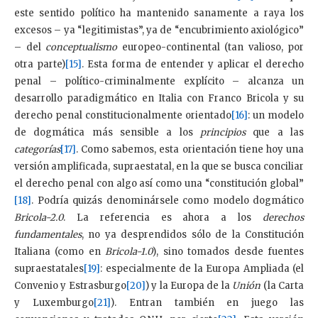
este sentido político ha mantenido sanamente a raya los
excesos – ya “legitimistas”, ya de “encubrimiento axiológico”
– del
conceptualismo
europeo-continental (tan valioso, por
otra parte)
[15]
. Esta forma de entender y aplicar el derecho
penal – político-criminalmente explícito – alcanza un
desarrollo paradigmático en Italia con Franco Bricola y su
derecho penal constitucionalmente orientado
[16]
: un modelo
de dogmática más sensible a los
principios
que a las
categorías
[17]
. Como sabemos, esta orientación tiene hoy una
versión amplificada, supraestatal, en la que se busca conciliar
el derecho penal con algo así como una “constitución global”
[18]
. Podría quizás denominársele como modelo dogmático
Bricola-2.0
. La referencia es ahora a los
derechos
fundamentales
, no ya desprendidos sólo de la Constitución
Italiana (como en
Bricola-1.0
), sino tomados desde fuentes
supraestatales
[19]
: especialmente de la Europa Ampliada (el
Convenio y Estrasburgo
[20]
) y la Europa de la
Unión
(la Carta
y Luxemburgo
[21]
). Entran también en juego las