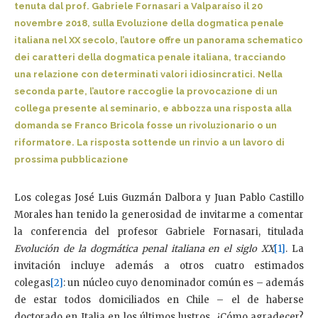
tenuta dal prof. Gabriele Fornasari a Valparaíso il 20
novembre 2018, sulla Evoluzione della dogmatica penale
italiana nel XX secolo, l’autore offre un panorama schematico
dei caratteri della dogmatica penale italiana, tracciando
una relazione con determinati valori idiosincratici. Nella
seconda parte, l’autore raccoglie la provocazione di un
collega presente al seminario, e abbozza una risposta alla
domanda se Franco Bricola fosse un rivoluzionario o un
riformatore. La risposta sottende un rinvio a un lavoro di
prossima pubblicazione
Los colegas José Luis Guzmán Dalbora y Juan Pablo Castillo
Morales han tenido la generosidad de invitarme a comentar
la conferencia del profesor Gabriele Fornasari, titulada
Evolución de la dogmática penal italiana en el siglo XX
[1]
. La
invitación incluye además a otros cuatro estimados
colegas
[2]
: un núcleo cuyo denominador común es – además
de estar todos domiciliados en Chile – el de haberse
doctorado en Italia en los últimos lustros. ¿Cómo agradecer?