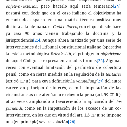
objetivo-exterior
, pero hacerlo aquí sería temerario
[24]
.
Bastará con decir que en el caso italiano el objetivismo ha
encontrado espacio en una matriz técnica-positiva muy
distinta a la alemana: el
Codice Rocco
, con el que desde hace
ya casi 90 años vienen trabajando la doctrina y la
jurisprudencia
[25]
. Aunque ahora matizado por una serie de
intervenciones del Tribunal Constitucional Italiano (operativa
la estela metodológica
Bricola-1.0
), el primigenio
objetivismo
de aquel Código se expresa en variadas formas
[26]
. Algunas
veces con eventual limitación del perímetro de cobertura
penal, como en cierta medida en la regulación de la
tentativa
(art. 56 CP It.), para cuya definición la
Vorstellung
[27]
del autor
carece en principio de interés, o en la imputación de las
circunstancias que atenúan o excluyen la pena (art. 59 CP It.);
otras veces ampliando o favoreciendo la aplicación del
ius
puniendi
, como en la imputación de los excesos de un co-
interviniente, en los que en virtud del art. 116 CP It. se impone
una (en principio) severa solución
[28]
.