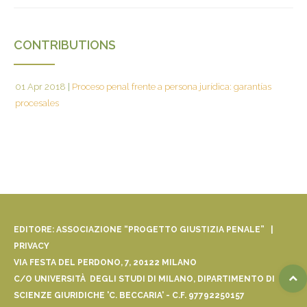
CONTRIBUTIONS
01 Apr 2018
|
Proceso penal frente a persona jurídica: garantías
procesales
EDITORE: ASSOCIAZIONE “PROGETTO GIUSTIZIA PENALE” |
PRIVACY
VIA FESTA DEL PERDONO, 7, 20122 MILANO
C/O UNIVERSITÀ DEGLI STUDI DI MILANO, DIPARTIMENTO DI
SCIENZE GIURIDICHE 'C. BECCARIA' - C.F. 97792250157