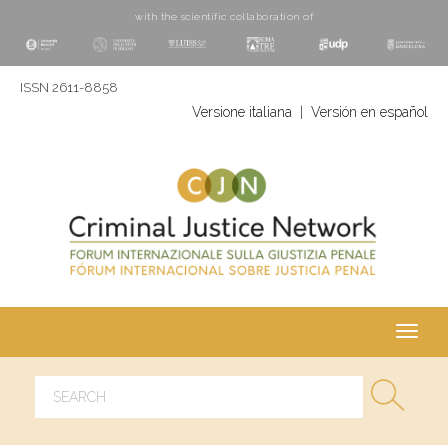
with the scientific collaboration of
ISSN 2611-8858
Versione italiana
|
Versión en español
Toggl
navig