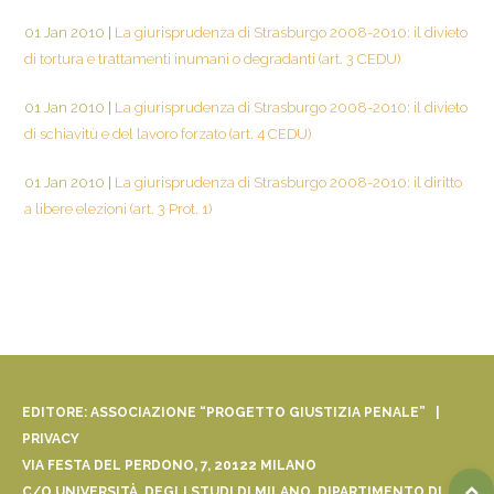
01 Jan 2010
|
La giurisprudenza di Strasburgo 2008-2010: il divieto
di tortura e trattamenti inumani o degradanti (art. 3 CEDU)
01 Jan 2010
|
La giurisprudenza di Strasburgo 2008-2010: il divieto
di schiavitù e del lavoro forzato (art. 4 CEDU)
01 Jan 2010
|
La giurisprudenza di Strasburgo 2008-2010: il diritto
a libere elezioni (art. 3 Prot. 1)
EDITORE: ASSOCIAZIONE “PROGETTO GIUSTIZIA PENALE” |
PRIVACY
VIA FESTA DEL PERDONO, 7, 20122 MILANO
C/O UNIVERSITÀ DEGLI STUDI DI MILANO, DIPARTIMENTO DI