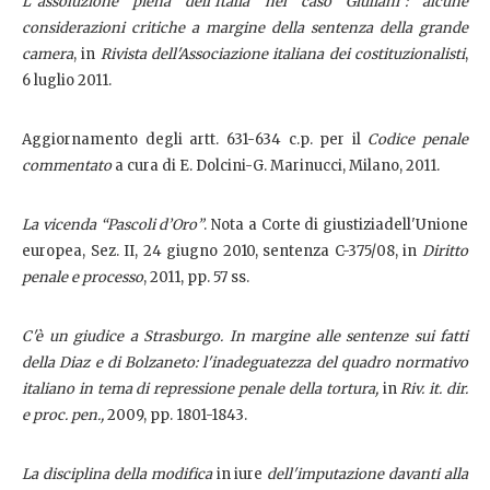
L'"assoluzione piena dell'Italia nel caso Giuliani": alcune
considerazioni critiche a margine della sentenza della grande
camera
, in
Rivista dell'Associazione italiana dei costituzionalisti
,
6 luglio 2011.
Aggiornamento degli artt. 631-634 c.p. per il
Codice penale
commentato
a cura di E. Dolcini-G. Marinucci, Milano, 2011.
La vicenda “Pascoli d’Oro”
. Nota a Corte di giustiziadell'Unione
europea, Sez. II, 24 giugno 2010, sentenza C-375/08, in
Diritto
penale e processo
, 2011, pp. 57 ss.
C'è un giudice a Strasburgo. In margine alle sentenze sui fatti
della Diaz e di Bolzaneto: l'inadeguatezza del quadro normativo
italiano in tema di repressione penale della tortura,
in
Riv. it. dir.
e proc. pen.,
2009, pp. 1801-1843.
La disciplina della modifica
in iure
dell'imputazione davanti alla