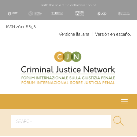
with the scientific collaboration of
ISSN 2611-8858
Versione italiana
|
Versión en español
Toggl
navig