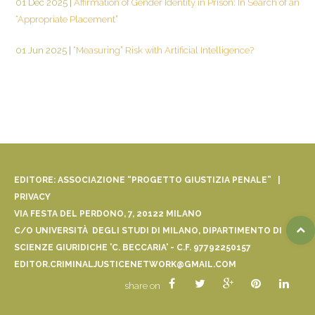
01 Dec 2025
|
Affirmation of Gender Identity in Prison: In Search of an
“Appropriate Placement”
01 Jun 2025
|
“Measuring” Risk with Artificial Intelligence?
EDITORE: ASSOCIAZIONE “PROGETTO GIUSTIZIA PENALE” |
PRIVACY
VIA FESTA DEL PERDONO, 7, 20122 MILANO
C/O UNIVERSITÀ DEGLI STUDI DI MILANO, DIPARTIMENTO DI
SCIENZE GIURIDICHE 'C. BECCARIA' - C.F. 97792250157
EDITOR.CRIMINALJUSTICENETWORK@GMAIL.COM
share on