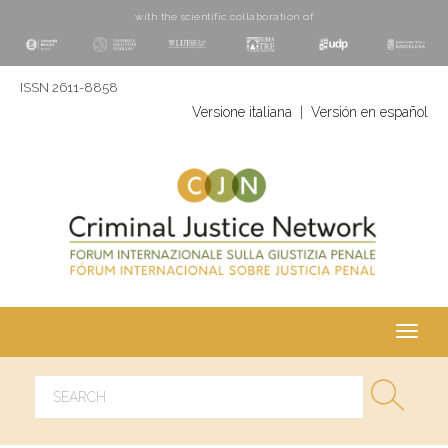
with the scientific collaboration of
ISSN 2611-8858
Versione italiana
|
Versión en español
Toggl
navig