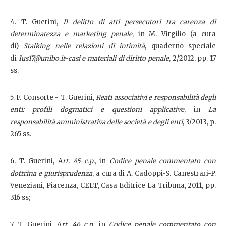
4. T. Guerini,
Il delitto di atti persecutori tra carenza di
determinatezza e marketing penale
, in M. Virgilio (a cura
di)
Stalking nelle relazioni di intimità
, quaderno speciale
di
Ius17@unibo.it-casi e materiali di diritto penale
, 2/2012, pp. 17
ss.
5. F. Consorte - T. Guerini,
Reati associativi e responsabilità degli
enti: profili dogmatici e questioni applicative
, in
La
responsabilità amministrativa delle società e degli enti
, 3/2013, p.
265 ss.
6. T. Guerini, A
rt. 45 c.p.,
in
Codice penale commentato con
dottrina e giurisprudenza
, a cura di A. Cadoppi-S. Canestrari-P.
Veneziani, Piacenza, CELT, Casa Editrice La Tribuna, 2011, pp.
316 ss;
7. T. Guerini, A
rt. 46 c.p.,
in
Codice penale commentato con