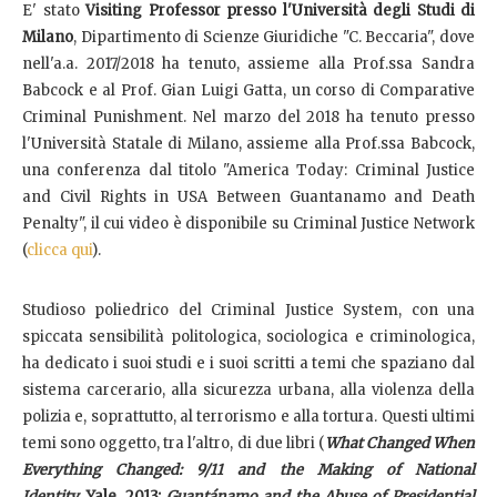
E' stato
Visiting Professor presso l'Università degli Studi di
Milano
, Dipartimento di Scienze Giuridiche "C. Beccaria", dove
nell'a.a. 2017/2018 ha tenuto, assieme alla Prof.ssa Sandra
Babcock e al Prof. Gian Luigi Gatta, un corso di Comparative
Criminal Punishment. Nel marzo del 2018 ha tenuto presso
l'Università Statale di Milano, assieme alla Prof.ssa Babcock,
una conferenza dal titolo "America Today: Criminal Justice
and Civil Rights in USA Between Guantanamo and Death
Penalty", il cui video è disponibile su Criminal Justice Network
(
clicca qui
).
Studioso poliedrico del Criminal Justice System, con una
spiccata sensibilità politologica, sociologica e criminologica,
ha dedicato i suoi studi e i suoi scritti a temi che spaziano dal
sistema carcerario, alla sicurezza urbana, alla violenza della
polizia e, soprattutto, al terrorismo e alla tortura. Questi ultimi
temi sono oggetto, tra l'altro, di due libri (
What Changed When
Everything Changed: 9/11 and the Making of National
Identity,
Yale, 2013;
Guantánamo and the Abuse of Presidential