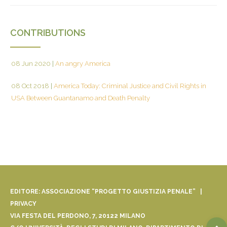
CONTRIBUTIONS
08 Jun 2020
|
An angry America
08 Oct 2018
|
America Today: Criminal Justice and Civil Rights in
USA Between Guantanamo and Death Penalty
EDITORE: ASSOCIAZIONE “PROGETTO GIUSTIZIA PENALE” |
PRIVACY
VIA FESTA DEL PERDONO, 7, 20122 MILANO