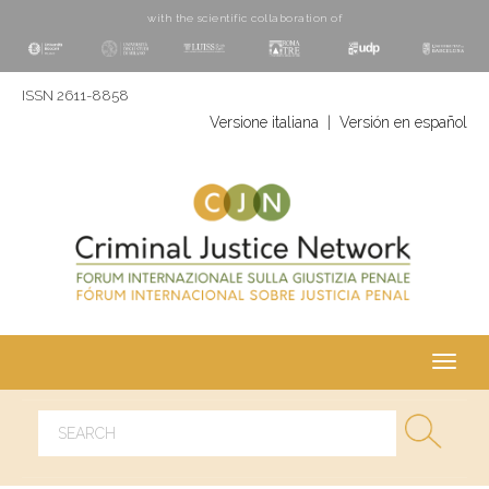
with the scientific collaboration of
ISSN 2611-8858
Versione italiana
|
Versión en español
Toggl
navig