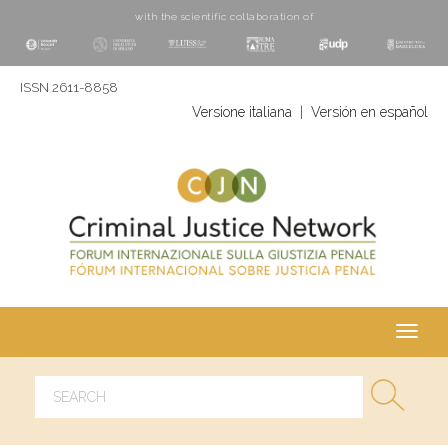
with the scientific collaboration of
ISSN 2611-8858
Versione italiana
|
Versión en español
Toggl
navig