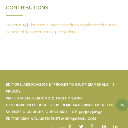
CONTRIBUTIONS
01 Oct 2013
|
Sicurezza alimentare e diritto penale: vecchi e nuovi
paradigmi tra prevenzione e precauzione
EDITORE: ASSOCIAZIONE “PROGETTO GIUSTIZIA PENALE” |
PRIVACY
VIA FESTA DEL PERDONO, 7, 20122 MILANO
C/O UNIVERSITÀ DEGLI STUDI DI MILANO, DIPARTIMENTO DI
SCIENZE GIURIDICHE 'C. BECCARIA' - C.F. 97792250157
EDITOR.CRIMINALJUSTICENETWORK@GMAIL.COM
share on