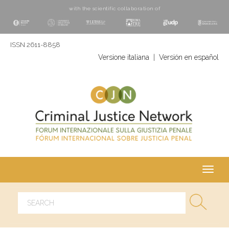
with the scientific collaboration of
ISSN 2611-8858
Versione italiana
|
Versión en español
Toggl
navig