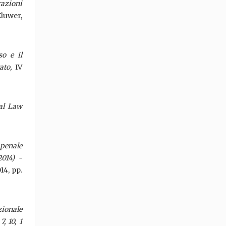
azioni
Kluwer,
so e il
ato,
IV
al Law
penale
2014) -
014, pp.
zionale
, 10, 1