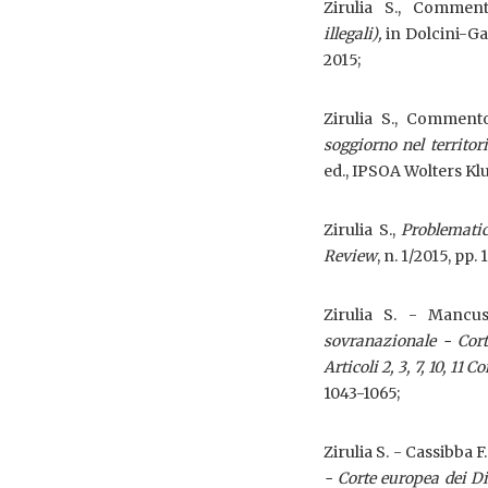
Zirulia S., Comment
illegali),
in Dolcini-Gat
2015;
Zirulia S., Commento
soggiorno nel territori
ed., IPSOA Wolters Klu
Zirulia S.,
Problematic
Review
, n. 1/2015, pp. 
Zirulia S. - Mancu
sovranazionale - Cort
Articoli 2, 3, 7, 10, 11 
1043-1065;
Zirulia S. - Cassibba 
- Corte europea dei Dir