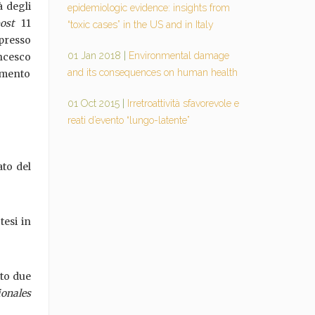
à degli
epidemiologic evidence: insights from
ost
11
“toxic cases” in the US and in Italy
presso
01 Jan 2018
|
Environmental damage
ancesco
and its consequences on human health
timento
01 Oct 2015
|
Irretroattività sfavorevole e
reati d’evento “lungo-latente”
ato del
tesi in
lto due
onales