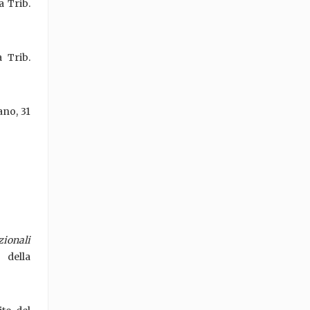
a Trib.
a Trib.
ano, 31
ionali
 della