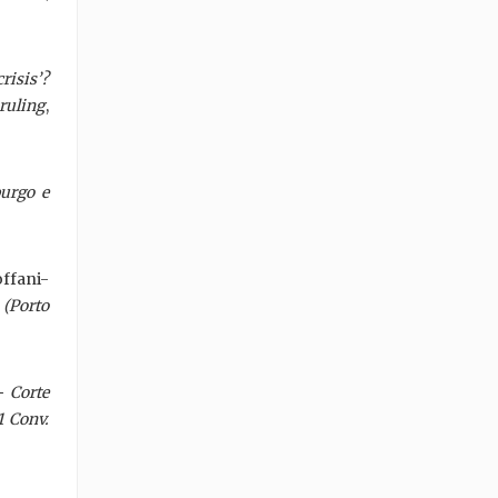
risis’?
ruling
,
burgo e
ffani-
(Porto
- Corte
1 Conv.