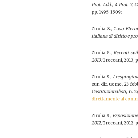
Prot. Add., 4 Prot. 7, 
pp. 1495-1509;
Zirulia S., C
aso Etern
italiana di diritto e p
Zirulia S.,
Recenti svi
2013
, Treccani, 2013, p
Zirulia S.,
I respingime
eur. dir. uomo, 23 febb
Costituzionalisti
, n. 2
direttamente al com
Zirulia S.,
Esposizione 
2012
, Treccani, 2012, p.