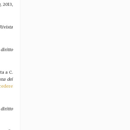
e,
2013,
Rivista
 diritto
ta a C.
ana dei
cedere
 diritto