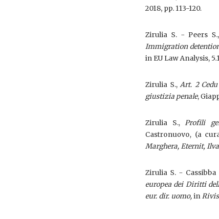
2018, pp. 113-120.
Zirulia S. - Peers S
Immigration detention
in EU Law Analysis, 5.1
Zirulia S.,
Art. 2 Cedu 
giustizia penale
, Giap
Zirulia S.,
Profili g
Castronuovo, (a cur
Marghera, Eternit, Ilv
Zirulia S. - Cassibba
europea dei Diritti del
eur. dir. uomo,
in
Rivis