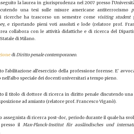
seguito la laurea in giurisprudenza nel 2007 presso l'Universit
iscutendo una tesi sulle misure americane antiterrorismo
p
cui ricerche ha trascorso un semestre come
visiting student
ley, e riportando pieni voti assoluti e lode (relatore prof. Fr
urea collabora con le attività didattiche e di ricerca del Dipar
Statale di Milano.
zione
di
Diritto penale contemporaneo.
 l'abilitazione all'esercizio della professione forense. E' avvoc
o nell'albo speciale dei docenti universitari a tempo pieno.
 il titolo di dottore di ricerca in diritto penale discutendo una 
esposizione ad amianto (relatore prof. Francesco Viganò).
to assegnista di ricerca post-doc, periodo durante il quale ha svo
 presso il
Max-Planck-Institut für ausländisches und internati
.