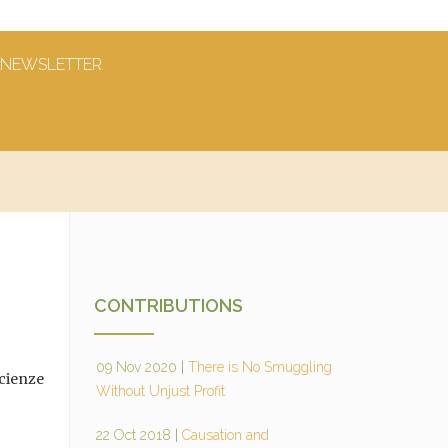
NEWSLETTER
CONTRIBUTIONS
09 Nov 2020
|
There is No Smuggling
Scienze
Without Unjust Profit
22 Oct 2018
|
Causation and