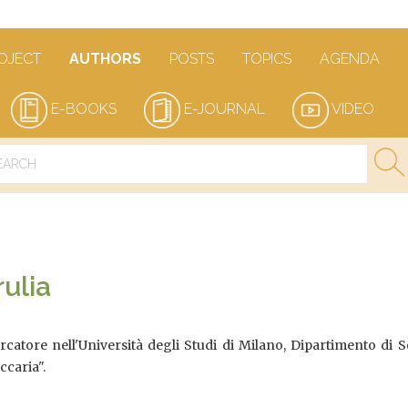
OJECT
AUTHORS
POSTS
TOPICS
AGENDA
E-BOOKS
E-JOURNAL
VIDEO
rulia
ercatore nell'Università degli Studi di Milano, Dipartimento di 
ccaria".