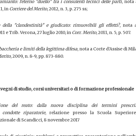
amianto: l'eterno "duello" tra i consulenti tecnici delle parti
, nota 
1, in
Corriere del Merito
, 2012, n. 3, p. 275 ss;
della "clandestinità" e giudicato: rimuovibili gli effetti?
, nota 
1 e Trib. Verona, 27 luglio 2010, in
Corr. Merito
, 2011, n. 5, p. 507.
accheria e limiti della legittima difesa
, nota a Corte d’Assise di Mil
Merito
, 2009, n. 8-9, pp. 873-880.
nvegni di studio, corsi universitari o di formazione professionale
one del reato: dalla nuova disciplina dei termini prescriz
e condotte riparatorie
, relazione presso la Scuola Superiore
zionale di Scandicci, 8 novembre 2017