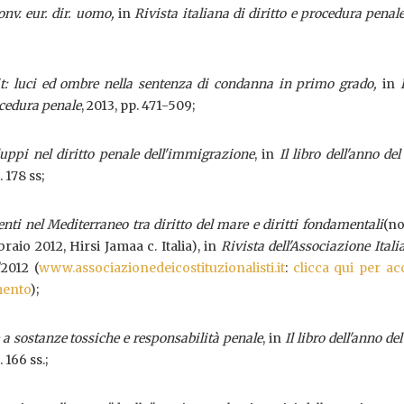
Conv. eur. dir. uomo,
in
Rivista italiana di diritto e procedura penal
it: luci ed ombre nella sentenza di condanna in primo grado,
in
rocedura penale
, 2013, pp. 471-509;
luppi nel diritto penale dell'immigrazione
, in
Il libro dell'anno del
. 178 ss;
nti nel Mediterraneo tra diritto del mare e diritti fondamentali
(no
raio 2012, Hirsi Jamaa c. Italia), in
Rivista dell'Associazione Itali
/2012 (
www.associazionedeicostituzionalisti.it
:
clicca qui per ac
mento
);
a sostanze tossiche e responsabilità penale
, in
Il libro dell'anno del
 166 ss.;