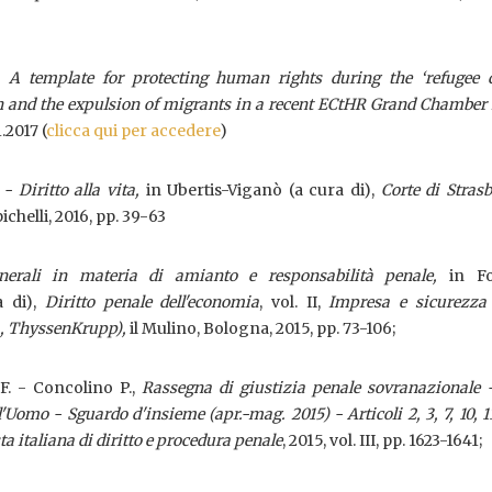
.,
A template for protecting human rights during the ‘refugee c
 and the expulsion of migrants in a recent ECtHR Grand Chamber 
.2017 (
clicca qui per accedere
)
- Diritto alla vita,
in Ubertis-Viganò (a cura di),
Corte di Stras
pichelli, 2016, pp. 39-63
enerali in materia di amianto e responsabilità penale,
in Fo
a di),
Diritto penale dell'economia
, vol. II,
Impresa e sicurezza 
a, ThyssenKrupp),
il Mulino, Bologna, 2015, pp. 73-106;
 F. - Concolino P.,
Rassegna di giustizia penale sovranazionale 
l'Uomo - Sguardo d'insieme (apr.-mag. 2015) - Articoli 2, 3, 7, 10, 1
ta italiana di diritto e procedura penale
, 2015, vol. III, pp. 1623-1641;