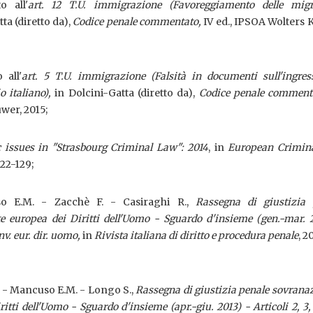
o all'
art. 12 T.U. immigrazione (Favoreggiamento delle migr
ta (diretto da),
Codice penale commentato,
IV ed., IPSOA Wolters 
 all'
art. 5 T.U. immigrazione (Falsità in documenti sull'ingres
o italiano),
in Dolcini-Gatta (diretto da),
Codice penale comment
wer, 2015;
 issues in "Strasbourg Criminal Law": 2014
, in
European Crimin
122-129;
so E.M. - Zacchè F. - Casiraghi R.,
Rassegna di giustizia 
e europea dei Diritti dell'Uomo - Sguardo d'insieme (gen.-mar. 
Conv. eur. dir. uomo,
in
Rivista italiana di diritto e procedura penale
, 2
F. - Mancuso E.M. - Longo S.,
Rassegna di giustizia penale sovrana
itti dell'Uomo - Sguardo d'insieme (apr.-giu. 2013) - Articoli 2, 3, 7