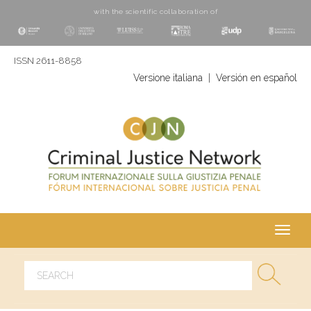
with the scientific collaboration of
ISSN 2611-8858
Versione italiana
|
Versión en español
Toggl
navig