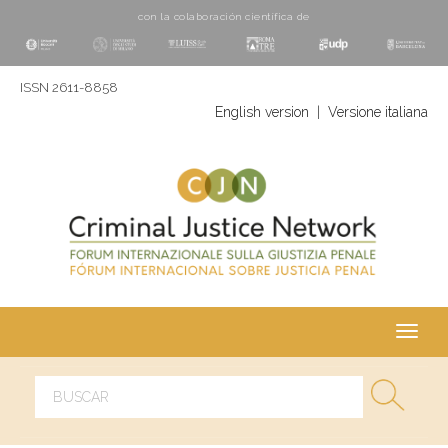
con la colaboración cientí­fica de
ISSN 2611-8858
English version
|
Versione italiana
Toggl
navig