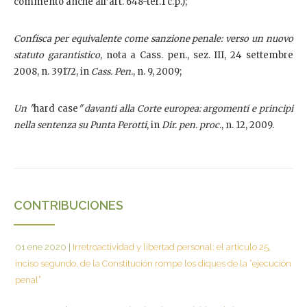
commento anche all’art. 648-ter.1 c.p.);
Confisca per equivalente come sanzione penale: verso un nuovo
statuto garantistico
, nota a Cass. pen., sez. III, 24 settembre
2008, n. 39172, in
Cass. Pen.
, n. 9, 2009;
Un "
hard case
" davanti alla Corte europea: argomenti e principi
nella sentenza su Punta Perotti
, in
Dir. pen. proc
., n. 12, 2009.
CONTRIBUCIONES
01 ene 2020
|
Irretroactividad y libertad personal: el artículo 25,
inciso segundo, de la Constitución rompe los diques de la “ejecución
penal”