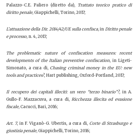
Palazzo-C.E. Paliero (diretto da),
Trattato teorico pratico di
diritto penale
, Giappichelli, Torino, 2017;
L’attuazione della Dir. 2014/42/UE sulla confisca
, in
Diritto penale
e processo
, n. 4, 2017;
The problematic nature of confiscation measures: recent
developments of the Italian preventive confiscation
, in Ligeti-
Simonato, a cura di,
Chasing criminal money in the EU: new
tools and practices?
, Hart publishing, Oxford-Portland, 2017;
Il recupero dei capitali illeciti: un vero “terzo binario”?
, in A.
Gullo-F. Mazzacuva, a cura di,
Ricchezza illecita ed evasione
fiscale
, Cacucci, Bari, 2016;
Art. 7
, in F. Viganò-G. Ubertis, a cura di,
Corte di Strasburgo e
giustizia penale
, Giappichelli, Torino, 2016;