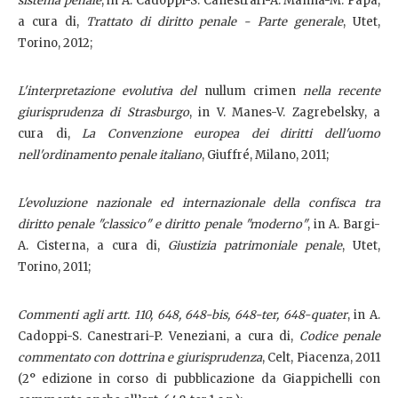
sistema penale
, in A. Cadoppi-S. Canestrari-A. Manna-M. Papa,
a cura di,
Trattato di diritto penale - Parte generale
, Utet,
Torino, 2012;
L'interpretazione evolutiva del
nullum crimen
nella recente
giurisprudenza di Strasburgo
, in V. Manes-V. Zagrebelsky, a
cura di,
La Convenzione europea dei diritti dell'uomo
nell'ordinamento penale italiano
, Giuffré, Milano, 2011;
L'evoluzione nazionale ed internazionale della confisca tra
diritto penale "classico" e diritto penale "moderno"
, in A. Bargi-
A. Cisterna, a cura di,
Giustizia patrimoniale penale
, Utet,
Torino, 2011;
Commenti agli artt. 110, 648, 648-bis, 648-ter, 648-quater
, in A.
Cadoppi-S. Canestrari-P. Veneziani, a cura di,
Codice penale
commentato con dottrina e giurisprudenza
, Celt, Piacenza, 2011
(2° edizione in corso di pubblicazione da Giappichelli con