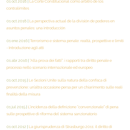
01 oct 2018
|
La Corte Constitucional como árbitro de los
contralímites
01 oct 2018
|
La perspectiva actual de la división de poderes en
asuntos penales: una introducción
01 ene 2016
|
Terrorismo e sistema penale: realtà, prospettive e limiti
- Introduzione agli atti
01 abr 2016
|
“Alla prova dei fatti”: i rapporti tra diritto penale e
processo nello scenario internazionale ed europeo
01 oct 2015
|
Le Sezioni Unite sulla natura della confisca di
prevenzione: un’altra occasione persa per un chiarimento sulle reali
finalità della misura
01 jul 2015
|
L’incidenza della definizione “convenzionale” di pena
sulle prospettive di riforma del sistema sanzionatorio
01 oct 2012
|
La giurisprudenza di Strasburgo 2011: il diritto di