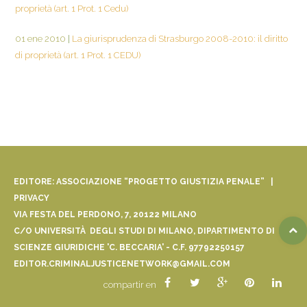
proprietà (art. 1 Prot. 1 Cedu)
01 ene 2010
|
La giurisprudenza di Strasburgo 2008-2010: il diritto
di proprietà (art. 1 Prot. 1 CEDU)
EDITORE: ASSOCIAZIONE “PROGETTO GIUSTIZIA PENALE” |
PRIVACY
VIA FESTA DEL PERDONO, 7, 20122 MILANO
C/O UNIVERSITÀ DEGLI STUDI DI MILANO, DIPARTIMENTO DI
SCIENZE GIURIDICHE 'C. BECCARIA' - C.F. 97792250157
EDITOR.CRIMINALJUSTICENETWORK@GMAIL.COM
compartir en