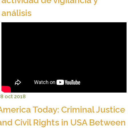
actividad de vigilancia y
análisis
8 oct 2018
America Today: Criminal Justice
and Civil Rights in USA Between