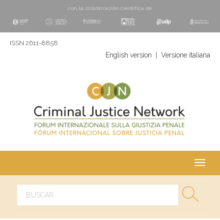
con la colaboración cientí­fica de
ISSN 2611-8858
English version
|
Versione italiana
Toggl
navig