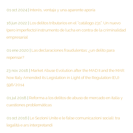
01 oct 2024
|
Interés, ventaja y una aparente aporía
16 jun 2022
|
Los delitos tributarios en el “catálogo 231”. Un nuevo
(pero imperfecto) instrumento de lucha en contra de la criminalidad
empresarial
01 ene 2020
|
Las declaraciones fraudulentas: ¿un delito para
repensar?
23 nov 2018
|
Market Abuse Evolution after the MAD II and the MAR:
how Italy Amended its Legislation in Light of the Regulation (EU)
596/2014
01 jul 2018
|
Reforma a los delitos de abuso de mercado en italia y
cuestiones problemáticas
01 oct 2016
|
Le Sezioni Unite e le false comunicazioni sociali: tra
legalità e ars interpretandi