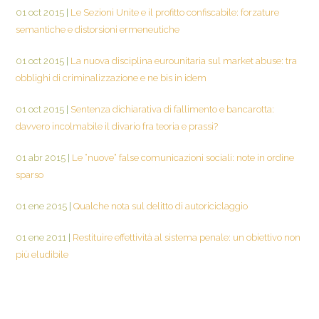
01 oct 2015
|
Le Sezioni Unite e il profitto confiscabile: forzature
semantiche e distorsioni ermeneutiche
01 oct 2015
|
La nuova disciplina eurounitaria sul market abuse: tra
obblighi di criminalizzazione e ne bis in idem
01 oct 2015
|
Sentenza dichiarativa di fallimento e bancarotta:
davvero incolmabile il divario fra teoria e prassi?
01 abr 2015
|
Le “nuove” false comunicazioni sociali: note in ordine
sparso
01 ene 2015
|
Qualche nota sul delitto di autoriciclaggio
01 ene 2011
|
Restituire effettività al sistema penale: un obiettivo non
più eludibile