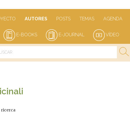
OYECTO
AUTORES
POSTS
TEMAS
AGENDA
E-BOOKS
E-JOURNAL
VÍDEO
cinali
 ricerca