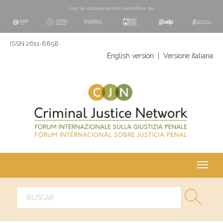
con la colaboración cientí­fica de
ISSN 2611-8858
English version
|
Versione italiana
Toggl
navig