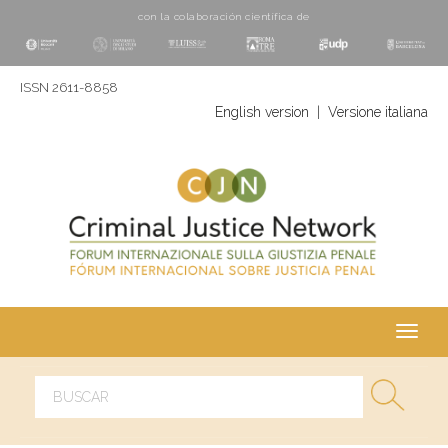
con la colaboración cientí­fica de
ISSN 2611-8858
English version
|
Versione italiana
Toggl
navig