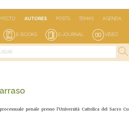
OYECTO
AUTORES
POSTS
TEMAS
AGENDA
E-BOOKS
E-JOURNAL
VÍDEO
arraso
 processuale penale presso l’Università Cattolica del Sacro C