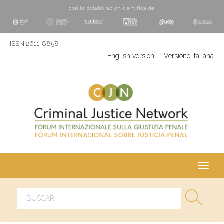
con la colaboración cientí­fica de
ISSN 2611-8858
English version
|
Versione italiana
Toggl
navig