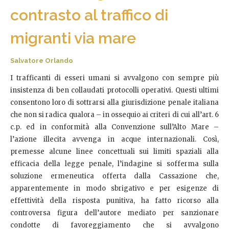
contrasto al traffico di
migranti via mare
Salvatore Orlando
I trafficanti di esseri umani si avvalgono con sempre più
insistenza di ben collaudati protocolli operativi. Questi ultimi
consentono loro di sottrarsi alla giurisdizione penale italiana
che non si radica qualora – in ossequio ai criteri di cui all’art. 6
c.p. ed in conformità alla Convenzione sull’Alto Mare –
l’azione illecita avvenga in acque internazionali. Così,
premesse alcune linee concettuali sui limiti spaziali alla
efficacia della legge penale, l’indagine si sofferma sulla
soluzione ermeneutica offerta dalla Cassazione che,
apparentemente in modo sbrigativo e per esigenze di
effettività della risposta punitiva, ha fatto ricorso alla
controversa figura dell’autore mediato per sanzionare
condotte di favoreggiamento che si avvalgono