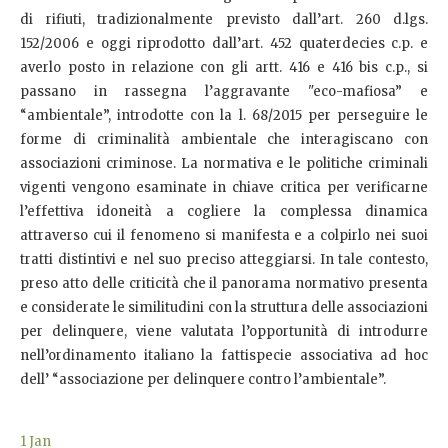
di rifiuti, tradizionalmente previsto dall’art. 260 d.lgs.
152/2006 e oggi riprodotto dall’art. 452 quaterdecies c.p. e
averlo posto in relazione con gli artt. 416 e 416 bis c.p., si
passano in rassegna l’aggravante "eco-mafiosa” e
“ambientale”, introdotte con la l. 68/2015 per perseguire le
forme di criminalità ambientale che interagiscano con
associazioni criminose. La normativa e le politiche criminali
vigenti vengono esaminate in chiave critica per verificarne
l’effettiva idoneità a cogliere la complessa dinamica
attraverso cui il fenomeno si manifesta e a colpirlo nei suoi
tratti distintivi e nel suo preciso atteggiarsi. In tale contesto,
preso atto delle criticità che il panorama normativo presenta
e considerate le similitudini con la struttura delle associazioni
per delinquere, viene valutata l’opportunità di introdurre
nell’ordinamento italiano la fattispecie associativa ad hoc
dell’ “associazione per delinquere contro l’ambientale”.
1
Jan