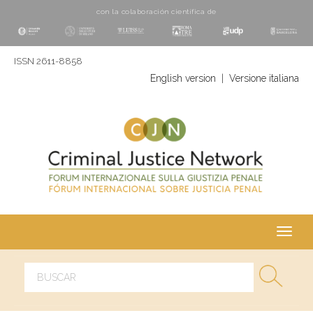
con la colaboración cientí­fica de
ISSN 2611-8858
English version
|
Versione italiana
Toggl
navig