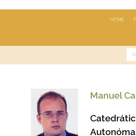
HOME
Manuel Ca
Catedráti
Autonóma 