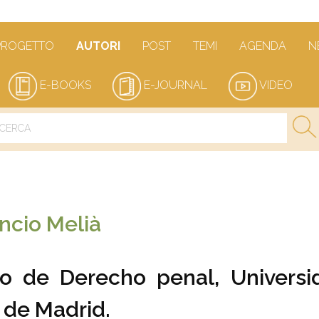
PROGETTO
AUTORI
POST
TEMI
AGENDA
N
E-BOOKS
E-JOURNAL
VIDEO
ncio Melià
co de Derecho penal, Universi
de Madrid.