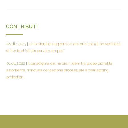
CONTRIBUTI
28 dic 2023
|
L’insostenibile leggerezza del principio di prevedibilità
di fronte al “diritto penale europeo”
01 ott 2022
|
Il paradigma del ne bis in idem tra proporzionalità
assorbente, rinnovata concezione processuale e overlapping
protection