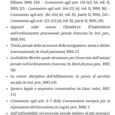
Milano, 1989, 269. -
Commento agli artt. 134-142,
ivi, vol. II,
1989, 121.-
Commento agli artt. 148-171,
ivi, vol. II, 1989, 161. -
Commento agli artt. 316-320,
ivi, vol. III, parte II, 1990, 245
-
Commento agli artt. 321-325,
ivi, vol. III, parte II, 1990, 265.
Appunti sulle nuove
Chambres d’instruction
nell’ordinamento processuale penale francese
, in
Ind. pen.
,
1988, 691.
Tutela penale della sicurezza della navigazione aerea e diritto
internazionale,
in
Studi parmensi,
1988, 27.
La
citation directe
quale strumento per l’esercizio dell’azione
penale nell’ordinamento francese,
in
Riv.it.dir.proc.pen.,
1987,
510.
La nuova disciplina dell’affidamento in prova al servizio
sociale,
in
Ind. pen.,
1987, 461.
Ipoteca legale e sequestro conservativo,
in
Gazz. valut.,
1987,
377.
Commento agli artt. 6-7 della Convenzione europea per la
repressione del terrorismo,
in
Legisl. pen.,
1986, 7.
Sull’utilizzabilità nel processo penale italiano di atti stranieri,