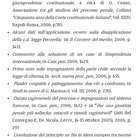
giurisprudenza costituzionale,
a cura di G. Conso,
Associazione tra gli studiosi del processo penale
,
Collana
“Cinquanta anni della Corte costituzionale italiana
”, Vol. XXIV,
Napoli-Roma, 2006, p.765.
Alcuni dati sull’applicazione ovvero sulla disapplicazione
della c.d. legge Pecorella,
in
Il Corriere del merito,
2006, p.
1431.
Commento alla soluzione di un caso di litispendenza
internazionale,
in
Cass. pen.
2006, 1429.
Prime note sulle impugnazioni della parte civile secondo la
legge di riforma,
in
Arch. nuova proc. pen.,
2006, p. 455.
Plaider coupable e patteggiamento: due riti a confronto
, in
Studi in onore di G. Marinucc
i. vol. III, 2006, p. 2765.
Durata ragionevole del processo e impugnazioni nel sistema
francese,
in
Cass. pen.,
2006, 1432
e in “
Per una giustizia
penale più sollecita: ostacoli e rimedi ragionevoli
” (Atti del
Convegno E. De Nicola, Lecce, 14-15 ottobre 2005), 2006, p.
293
L’evoluzione del principio ne bis in idem europeo tra norme