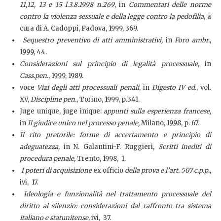
11,12, 13 e 15 l.3.8.1998 n.269
, in
Commentari delle norme
contro la violenza sessuale e della legge contro la pedofilia
, a
cura di A. Cadoppi, Padova, 1999, 369.
Sequestro preventivo di atti amministrativi,
in
Foro ambr.
,
1999, 44.
Considerazioni sul principio di legalità processuale
, in
Cass.pen
., 1999, 1989.
voce
Vizi degli atti processuali penali
, in
Digesto IV ed
., vol.
XV,
Discipline pen.
, Torino, 1999, p.341.
Juge unique, juge inique:
appunti sulla esperienza francese,
in
Il giudice unico nel processo penale,
Milano, 1998, p. 67.
Il rito pretorile: forme di accertamento e principio di
adeguatezza,
in N. Galantini-F. Ruggieri,
Scritti inediti di
procedura penale,
Trento, 1998, 1.
I poteri di acquisizione
ex officio
della prova e l’art. 507 c.p.p.,
ivi, 17.
Ideologia e funzionalità nel trattamento processuale del
diritto al silenzio: considerazioni dal raffronto tra sistema
italiano e statunitense,
ivi, 37.