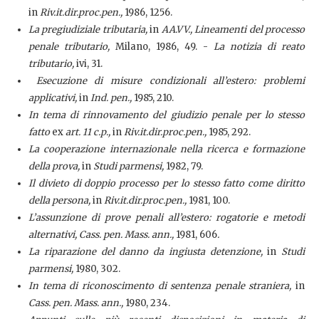
in
Riv.it.dir.proc.pen.,
1986, 1256.
La pregiudiziale tributaria,
in
AA.VV., Lineamenti del processo
penale tributario,
Milano, 1986, 49. -
La notizia di reato
tributario,
ivi, 31.
Esecuzione di misure condizionali all’estero: problemi
applicativi,
in
Ind. pen.,
1985, 210.
In tema di rinnovamento del giudizio penale per lo stesso
fatto
ex
art. 11 c.p.,
in
Riv.it.dir.proc.pen.,
1985, 292.
La cooperazione internazionale nella ricerca e formazione
della prova,
in
Studi parmensi,
1982, 79.
Il divieto di doppio processo per lo stesso fatto come diritto
della persona,
in
Riv.it.dir.proc.pen.,
1981, 100.
L’assunzione di prove penali all’estero: rogatorie e metodi
alternativi, Cass. pen. Mass. ann.,
1981, 606
.
La riparazione del danno da ingiusta detenzione,
in
Studi
parmensi,
1980, 302.
In tema di riconoscimento di sentenza penale straniera,
in
Cass. pen. Mass. ann.,
1980, 234.