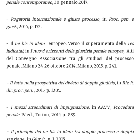
penale contemporaneo,
30 gennaio 2017.
-
Rogatoria internazionale e giusto processo
, in
Proc. pen. e
giust.,
2016, p. 172.
- Il
ne bis in idem
europeo. Verso il superamento della
res
iudicata?,
in
I nuovi orizzonti della giustizia penale europea,
Atti
del Convegno Associazione tra gli studiosi del processo
penale, Milano 24-26 ottobre 2014, Milano, 2015, p. 241.
- Il fatto nella prospettiva del divieto di doppio giudizio,
in
Riv. it.
dir. proc. pen.
, 2015, p. 1205.
-
I mezzi straordinari di impugnazione,
in AA.VV.,
Procedura
penale,
IV ed., Torino, 2015, p. 889.
- Il principio del ne bis in idem tra doppio processo e doppia
sanzione,
in
Giur. it.,
n. 1, 2015.