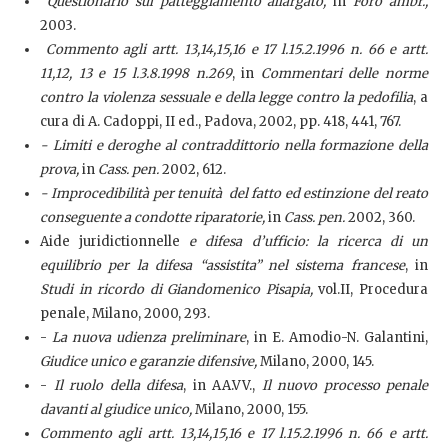
Questionario sul patteggiamento allargato,
in
Foro ambr.,
2003.
Commento agli artt. 13,14,15,16 e 17 l.15.2.1996 n. 66 e artt.
11,12, 13 e 15 l.3.8.1998 n.269
, in
Commentari delle norme
contro la violenza sessuale e della legge contro la pedofilia
, a
cura di A. Cadoppi, II ed., Padova, 2002, pp. 418, 441, 767.
- Limiti e deroghe al contraddittorio nella formazione della
prova,
in
Cass. pen.
2002, 612.
- Improcedibilità per tenuità del fatto ed estinzione del reato
conseguente a condotte riparatorie,
in
Cass. pen.
2002, 360.
Aide juridictionnelle
e difesa d’ufficio: la ricerca di un
equilibrio per la difesa “assistita” nel sistema francese
, in
Studi in ricordo di Giandomenico Pisapia,
vol.II, Procedura
penale, Milano, 2000, 293.
-
La nuova udienza preliminare
, in E. Amodio-N. Galantini,
Giudice unico e garanzie difensive,
Milano, 2000, 145.
-
Il ruolo della difesa
, in AA.VV.,
Il nuovo processo penale
davanti al giudice unico,
Milano, 2000, 155.
Commento agli artt. 13,14,15,16 e 17 l.15.2.1996 n. 66 e artt.