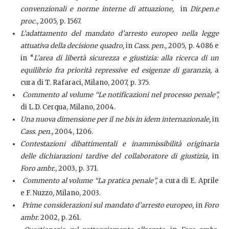
convenzionali e norme interne di attuazione,
in
Dir.pen.e
proc.,
2005, p. 1567.
L’adattamento del mandato d’arresto europeo nella legge
attuativa della decisione quadro,
in
Cass. pen.,
2005, p. 4086 e
in “
L’area di libertà sicurezza e giustizia: alla ricerca di un
equilibrio fra priorità repressive ed esigenze di garanzia,
a
cura di T. Rafaraci, Milano, 2007, p. 375.
Commento al volume “Le notificazioni nel processo penale”,
di L.D. Cerqua, Milano, 2004.
Una nuova dimensione per il ne bis in idem internazionale,
in
Cass. pen.,
2004, 1206.
Contestazioni dibattimentali e inammissibilità originaria
delle dichiarazioni tardive del collaboratore di giustizia,
in
Foro ambr.
, 2003, p. 371.
Commento al volume “La pratica penale”,
a cura di E. Aprile
e F. Nuzzo
,
Milano, 2003
.
Prime considerazioni sul mandato d’arresto europeo,
in
Foro
ambr.
2002, p. 261.