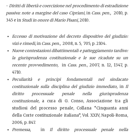
-
Diritti di libertà e coercizione nel procedimento di estradizione
passiva: note a margine del caso Cipriani
, in
Cass. pen.,
2010, p.
345 e in
Studi in onore di Mario Pisani,
2010
.
Eccesso di motivazione del decreto dispositivo del giudizio:
vizi e rimedi,
in
Cass. pen.,
2008, n. 5, 705, p. 2104.
Nuove contestazioni dibattimentali e patteggiamento tardivo:
la giurisprudenza costituzionale e le sue ricadute su un
recente provvedimento,
in
Cass. pen.
, 2007, n. 12, 1347, p.
4710.
Peculiarità e principi fondamentali nel sindacato
costituzionale sulla disciplina del giudizio immediato,
in
Il
diritto processuale penale nella giurisprudenza
costituzionale,
a cura di G. Conso, Associazione tra gli
studiosi del processo penale, Collana “Cinquanta anni
della Corte costituzionale italiana”, Vol. XXIV, Napoli-Roma,
2006, p. 847.
Premessa,
in
Il diritto processuale penale nella