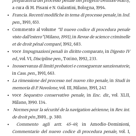
preparatoria del processo penale nel progetto
Delmas-Marty,
a cura di M. Pisani e N. Galantini, Bologna, 1994.
Francia. Recenti modifiche in tema di processo penale,
in
Ind.
pen.,
1993, 653.
Commento al volume
“Il nuovo codice di procedura penale
visto dall’estero”(Milano, 1991),
in
Revue de science criminelle
et de droit pénal comparé,
1992, 683.
voce
Impugnazioni penali in diritto comparato,
in
Digesto IV
ed.,
vol. VI,
Discipline pen.,
Torino, 1992, 233.
Inosservanza di limiti probatori e conseguenze sanzionatorie,
in
Cass. pen.,
1991, 663.
La rimessione del processo nel nuovo rito penale,
in
Studi in
memoria di P. Nuvolone,
vol. III, Milano, 1991, 247.
voce
Sequestro conservativo penale,
in
Enc. dir.,
vol. XLII,
Milano, 1990. 134.
Normes pour la sécurité de la navigation aérienne
, in
Rev. int.
de droit pén.,
1989, , p. 380.
Commento agli artt. 45-49,
in Amodio-Dominioni,
Commentario del nuovo codice di procedura penale,
vol. I,