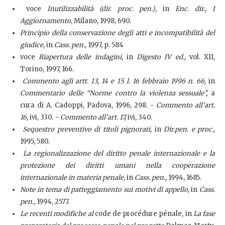
voce
Inutilizzabilità (dir. proc. pen.)
, in
Enc. dir., I
Aggiornamento
, Milano, 1998, 690.
Principio della conservazione degli atti e incompatibilità del
giudice
, in
Cass. pen.
, 1997, p. 584
voce
Riapertura delle indagini,
in
Digesto IV ed.,
vol. XII,
Torino, 1997, 166.
Commento agli artt. 13, 14 e 15 l. 16 febbraio 1996 n. 66,
in
Commentario delle “Norme contro la violenza sessuale”,
a
cura di A. Cadoppi,
Padova, 1996, 298. -
Commento all’art.
16,
ivi, 330.
- Commento all’art. 17,
ivi, 340.
Sequestro preventivo di titoli pignorati,
in
Dir.pen. e proc.,
1995, 580.
La regionalizzazione del diritto penale internazionale e la
protezione dei diritti umani nella cooperazione
internazionale in materia penale,
in
Cass. pen.,
1994, 1685.
Note in tema di patteggiamento sui motivi di appello,
in
Cass.
pen.,
1994, 2577.
Le recenti modifiche al
code de procédure pénale, in
La fase