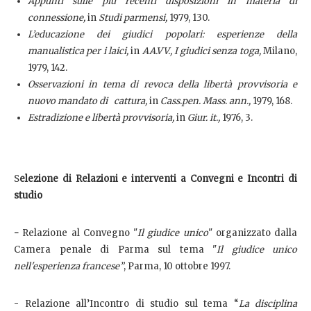
Appunti sulle più recenti disposizioni in materia di
connessione,
in
Studi parmensi,
1979, 130.
L’educazione dei giudici popolari: esperienze della
manualistica per i laici,
in
AA.VV., I giudici senza toga,
Milano,
1979, 142.
Osservazioni in tema di revoca della libertà provvisoria e
nuovo mandato di cattura,
in
Cass.pen. Mass. ann.,
1979, 168.
Estradizione e libertà provvisoria,
in
Giur. it.,
1976, 3.
S
elezione di Relazioni e interventi a Convegni e Incontri di
studio
-
Relazione al Convegno "
Il giudice unico
" organizzato dalla
Camera penale di Parma sul tema "
Il giudice unico
nell'esperienza francese”
, Parma, 10 ottobre 1997.
- Relazione all’Incontro di studio sul tema “
La disciplina