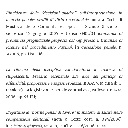
L'incidenza delle "decisioni-quadro" sull'interpretazione in
materia penale: profili di diritto sostanziale
, nota a
Corte di
Giustizia delle Comunità europee - Grande Sezione -
sentenza 16 giugno 2005 - Causa C-105/03
(domanda di
pronuncia pregiudiziale proposta dal Gip presso il tribunale di
Firenze nel procedimento Pupino)
, in
Cassazione penale
, n.
3/2006, pp. 1150-1164;
La riforma della disciplina sanzionatoria in materia di
stupefacenti. Frasario essenziale alla luce dei principi di
offensività, proporzione e ragionevolezza
, in AA.VV. (a cura di G.
Insolera), La legislazione penale compulsiva, Padova, CEDAM,
2006, pp. 95-121;
Illegittime le "norme penali di favore" in materia di falsità nelle
competizioni elettorali
(nota a Corte cost. n. 394/2006),
in
Diritto & giustizia
, Milano, Giuffrè, n. 46/2006, 34 ss.;