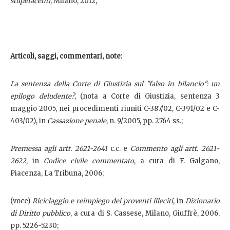
stupefacenti
, Milano, 2012;
Articoli, saggi, commentari, note:
La sentenza della Corte di Giustizia sul "falso in bilancio": un
epilogo deludente?
, (nota a Corte di Giustizia, sentenza 3
maggio 2005, nei procedimenti riuniti C-387/02, C-391/02 e C-
403/02), in
Cassazione penale
, n. 9/2005, pp. 2764 ss.;
Premessa agli artt. 2621-2641
c.c. e
Commento agli artt. 2621-
2622
, in
Codice civile commentato
, a cura di F. Galgano,
Piacenza, La Tribuna, 2006;
(voce)
Riciclaggio e reimpiego dei proventi illeciti
, in
Dizionario
di Diritto pubblico
, a cura di S. Cassese, Milano, Giuffrè, 2006,
pp. 5226-5230;