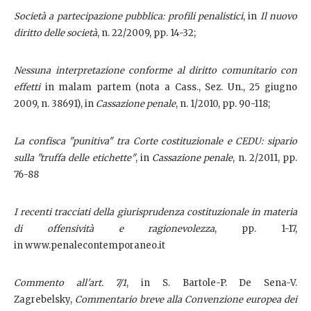
Società a partecipazione pubblica: profili penalistici
, in
Il nuovo
diritto delle società
, n. 22/2009, pp. 14-32;
Nessuna interpretazione conforme al diritto comunitario con
effetti
in malam partem (nota a Cass., Sez. Un., 25 giugno
2009, n. 38691), in
Cassazione penale
, n. 1/2010, pp. 90-118;
La confisca "punitiva" tra Corte costituzionale e CEDU: sipario
sulla "truffa delle etichette"
, in
Cassazione penale
, n. 2/2011, pp.
76-88
I recenti tracciati della giurisprudenza costituzionale in materia
di offensività e ragionevolezza
, pp. 1-17,
in www.penalecontemporaneo.it
Commento all'art. 7/1
, in S. Bartole-P. De Sena-V.
Zagrebelsky,
Commentario breve alla Convenzione europea dei