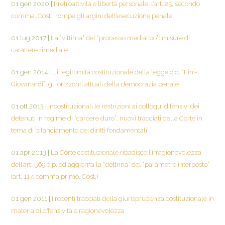
01 gen 2020
|
Irretroattività e libertà personale: l’art. 25, secondo
comma, Cost., rompe gli argini dell’esecuzione penale
01 lug 2017
|
La “vittima” del “processo mediatico”: misure di
carattere rimediale
01 gen 2014
|
L’illegittimità costituzionale della legge c.d. “Fini-
Giovanardi”: gli orizzonti attuali della democrazia penale
01 ott 2013
|
Incostituzionali le restrizioni ai colloqui difensivi dei
detenuti in regime di “carcere duro”: nuovi tracciati della Corte in
tema di bilanciamento dei diritti fondamentali
01 apr 2013
|
La Corte costituzionale ribadisce l’irragionevolezza
dell’art. 569 c.p. ed aggiorna la “dottrina” del “parametro interposto”
(art. 117, comma primo, Cost.)
01 gen 2011
|
I recenti tracciati della giurisprudenza costituzionale in
materia di offensività e ragionevolezza