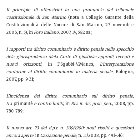
Il principio di offensività in una pronuncia del tribunale
costituzionale di San Marino
(nota a Collegio Garante della
Costituzionalità delle Norme di San Marino, 27 novembre
2006, n. 5), in
Foro italiano
, 2007, IV, 582 ss.;
I rapporti tra diritto comunitario e diritto penale nello specchio
dela giurisprudenza dlela Corte di giustizia: approdi recenti e
nuovi orizzonti
, in F.Sgubbi-V.Manes,
L'interpretazione
conforme al diritto comunitario in materia penale
, Bologna,
2007, pp. 9-31;
L'incidenza del diritto comunitario sul diritto penale,
tra
primautè
e contro limiti
, in
Riv. it. dir. proc. pen.
, 2008, pp.
780-789;
Il nuovo art. 73 del d.p.r. n. 309/1990: nodi risolti e questioni
ancora aperte
, in
Cassazione penale
, n. 11/2008, pp. 491-516;