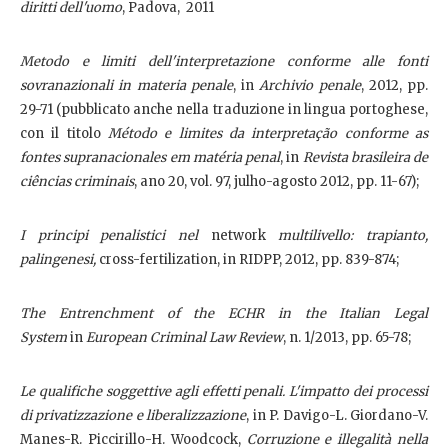
diritti dell'uomo
, Padova, 2011
Metodo e limiti dell'interpretazione conforme alle fonti
sovranazionali in materia penale
, in
Archivio penale
, 2012, pp.
29-71 (pubblicato anche nella traduzione in lingua portoghese,
con il titolo
Método e limites da interpretação conforme as
fontes supranacionales em matéria penal
, in
Revista brasileira de
ciências criminais
, ano 20, vol. 97, julho-agosto 2012, pp. 11-67);
I principi penalistici nel
network
multilivello:
trapianto,
palingenesi,
cross-fertilization, in RIDPP, 2012, pp. 839-874;
The Entrenchment of the ECHR in the Italian Legal
System
in
European Criminal Law Review
, n. 1/2013, pp. 65-78;
Le qualifiche soggettive agli effetti penali. L'impatto dei processi
di privatizzazione e liberalizzazione
, in P. Davigo-L. Giordano-V.
Manes-R. Piccirillo-H. Woodcock,
Corruzione e illegalità nella