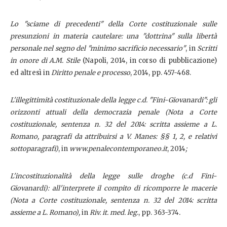
Lo "sciame di precedenti" della Corte costituzionale sulle
presunzioni in materia cautelare: una "dottrina" sulla libertà
personale nel segno del "minimo sacrificio necessario"
, in
Scritti
in onore di A.M. Stile
(Napoli, 2014, in corso di pubblicazione)
ed altresì in
Diritto penale e processo
, 2014, pp. 457-468.
L'illegittimità costituzionale della legge c.d. "Fini-Giovanardi": gli
orizzonti attuali della democrazia penale (Nota a Corte
costituzionale, sentenza n. 32 del 2014: scritta assieme a L.
Romano, paragrafi da attribuirsi a V. Manes: §§ 1, 2, e relativi
sottoparagrafi)
, in
www.penalecontemporaneo.it
, 2014
;
L'incostituzionalità della legge sulle droghe (c.d Fini-
Giovanardi): all'interprete il compito di ricomporre le macerie
(Nota a Corte costituzionale, sentenza n. 32 del 2014: scritta
assieme a L. Romano),
in
Riv. it. med. leg
., pp. 363-374
.