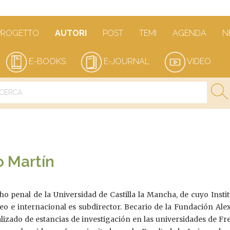
PROGETTO
AUTORI
POST
TEMI
AGENDA
N
E-BOOKS
E-JOURNAL
VIDEO
o Martín
o penal de la Universidad de Castilla la Mancha, de cuyo Insti
o e internacional es subdirector. Becario de la Fundación Ale
izado de estancias de investigación en las universidades de Fr