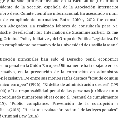
e y ha sido profesor invitado en la Facultad de Jurispruden
idente de la Sección española de la Asociación internacio
bro de su Comité científico internacional. Ha asesorado a num
 de cumplimiento normativo. Entre 2010 y 2012 fue consul
in Abogados. Ha realizado labores de consultoría para Na
utsche Gesellschaft für Internationale Zusammenarbeit. Es m
n
Criminal Policy Initiative y del Grupo de Política Legislativa. Di
 en cumplimiento normativo de la Universidad de Castilla la Manc
tigación principales han sido el Derecho penal económic
echo penal en la Unión Europea. Últimamente ha trabajado en as
rmativo, en la prevención de la corrupción en administra
ión legislativa. De entre sus monografías destaca “Fraude comuni
co europeo” (1996), “El delito de administración desleal” (199
000) y “La responsabilidad penal de las personas jurídicas: un
Ha coordinado numerosas obras como el “Manual de cumplimiento
15), “Public compliance. Prevención de la corrupción 
icas (2015), “Hacia una evaluación racional de las leyes penales”
 Criminal Law (2018).