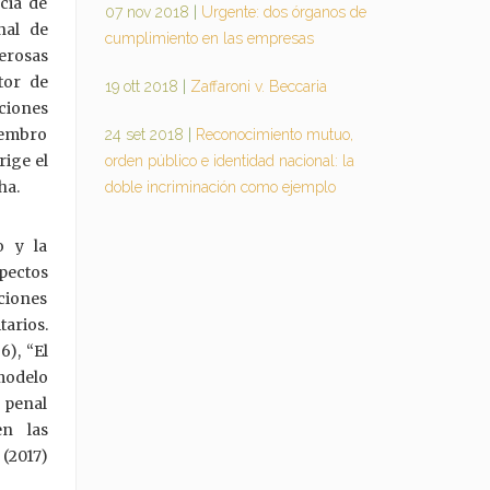
cia de
07 nov 2018
|
Urgente: dos órganos de
nal de
cumplimiento en las empresas
erosas
tor de
19 ott 2018
|
Zaffaroni v. Beccaria
ciones
iembro
24 set 2018
|
Reconocimiento mutuo,
rige el
orden público e identidad nacional: la
ha.
doble incriminación como ejemplo
o y la
pectos
ciones
tarios.
6), “El
 modelo
 penal
en las
 (2017)