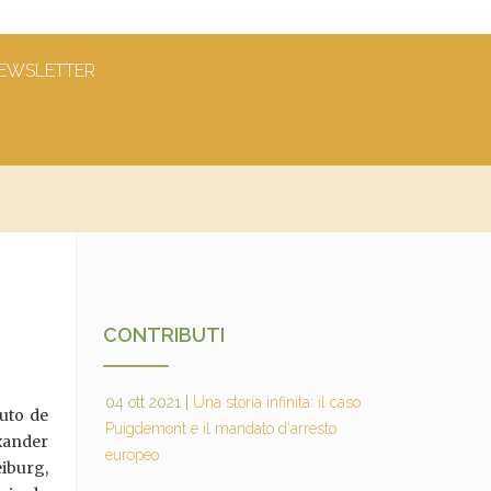
EWSLETTER
CONTRIBUTI
04 ott 2021
|
Una storia infinita: il caso
tuto de
Puigdemont e il mandato d'arresto
xander
europeo
eiburg,