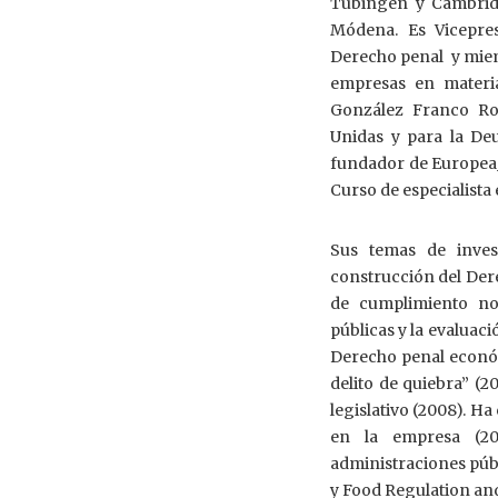
Tübingen y Cambridg
Módena. Es Vicepres
Derecho penal y miem
empresas en materia
González Franco Rox
Unidas y para la De
fundador de Europea
Curso de especialista
Sus temas de inves
construcción del Der
de cumplimiento no
públicas y la evaluac
Derecho penal económi
delito de quiebra” (2
legislativo (2008). 
en la empresa (20
administraciones públ
y Food Regulation and