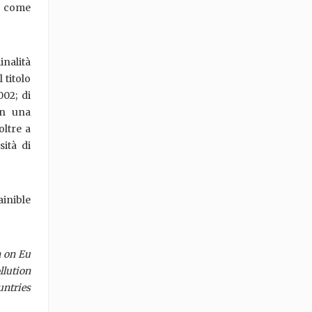
to come
inalità
 titolo
002; di
on una
oltre a
sità di
inible
h on Eu
llution
untries