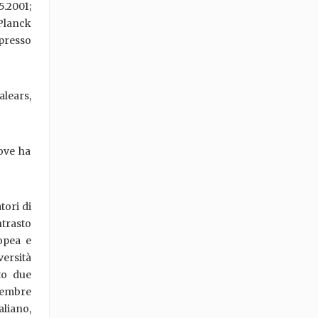
5.2001;
 Planck
 presso
alears,
 ove ha
tori di
ntrasto
opea e
versità
to due
ttembre
aliano,