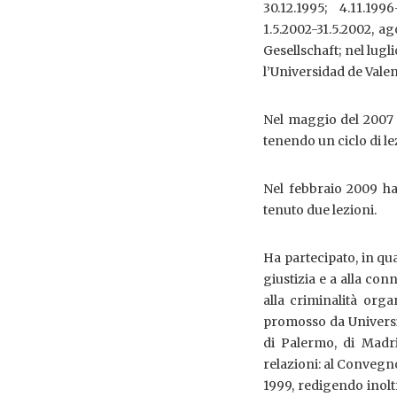
30.12.1995; 4.11.1996
1.5.2002-31.5.2002, a
Gesellschaft; nel lug
l’Universidad de Vale
Nel maggio del 2007 h
tenendo un ciclo di lez
Nel febbraio 2009 ha
tenuto due lezioni.
Ha partecipato, in qua
giustizia e a alla co
alla criminalità org
promosso da Università
di Palermo, di Madri
relazioni: al Convegn
1999, redigendo inoltr