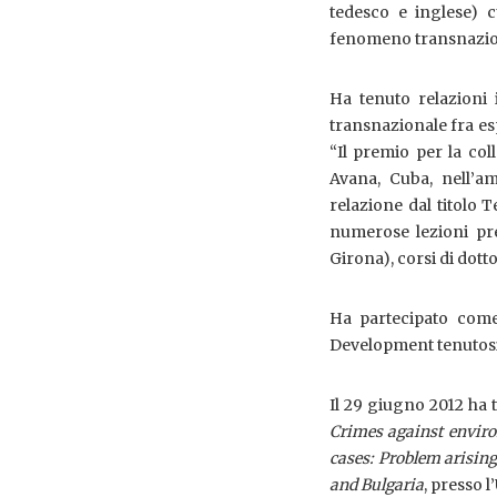
tedesco e inglese) c
fenomeno transnazio
Ha tenuto relazioni i
transnazionale fra esp
“Il premio per la co
Avana, Cuba, nell’a
relazione dal titolo Te
numerose lezioni pres
Girona), corsi di dott
Ha partecipato come
Development tenutosi 
Il 29 giugno 2012 ha 
Crimes against envir
cases: Problem arising
and Bulgaria
, presso l