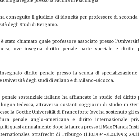
icologia legale presso la Facoltà di Psicologia.
 ha conseguito il giudizio di idoneità per professore di seconda 
rsità degli Studi di Bergamo.
è stato chiamato quale professore associato presso l’Universit
occa, ove insegna diritto penale parte speciale e diritto 
insegnato diritto penale presso la scuola di specializzazione 
le Università degli studi di Milano e di Milano-Bicocca.
o penale sostanziale italiano ha affiancato lo studio del diritto
 lingua tedesca, attraverso costanti soggiorni di studio in Ge
resso la Goethe Universität di Francoforte (ove ha sostenuto gli e
dura penale anglo-americana e diritto internazionale pri
guiti quasi annualmente dopo la laurea presso il Max Planck Insti
ernationales Strafrecht di Friburgo (1.10.1994-31.03.1995; 29.1