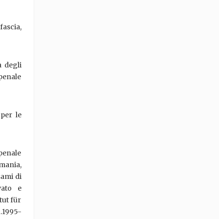
fascia,
à degli
penale
per le
 penale
rmania,
sami di
vato e
tut für
1.1995-