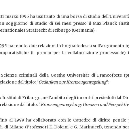
 31 marzo 1995 ha usufruito di una borsa di studio dell’Universit
un soggiorno di studio di sei mesi presso il Max Planck Instit
ernationales Strafrecht di Friburgo (Germania).
1995 ha tenuto due relazioni in lingua tedesca sull’argomento 
omparatistiche (il premio per la collaborazione processuale) 
i Scienze criminali della Goethe Universität di Francoforte (p
azione dal titolo: “
Gedanken zur Kronzeugenregelung
”;
 Institut di Friburgo, nell’ambito degli incontri presieduti dal Dir
relazione dal titolo: “
Kronzeugenregelung: Grenzen und Perspekti
no al 1999 ha collaborato con le Cattedre di diritto penale 
udi di Milano (Professori E. Dolcini e G. Marinucci), tenendo se