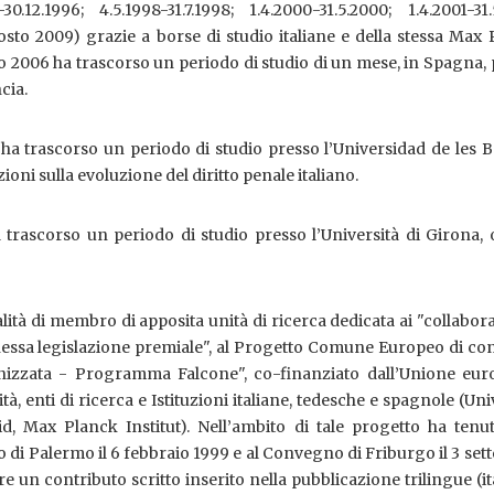
-30.12.1996; 4.5.1998-31.7.1998; 1.4.2000-31.5.2000; 1.4.2001-31.
gosto 2009) grazie a borse di studio italiane e della stessa Max
lio 2006 ha trascorso un periodo di studio di un mese, in Spagna,
ncia.
a trascorso un periodo di studio presso l’Universidad de les B
ioni sulla evoluzione del diritto penale italiano.
 trascorso un periodo di studio presso l’Università di Girona,
lità di membro di apposita unità di ricerca dedicata ai "collabora
nnessa legislazione premiale", al Progetto Comune Europeo di co
anizzata - Programma Falcone", co-finanziato dall’Unione eur
, enti di ricerca e Istituzioni italiane, tedesche e spagnole (Uni
d, Max Planck Institut). Nell’ambito di tale progetto ha tenu
o di Palermo il 6 febbraio 1999 e al Convegno di Friburgo il 3 se
e un contributo scritto inserito nella pubblicazione trilingue (it