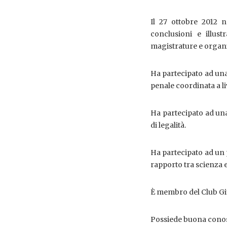
Il 27 ottobre 2012 
conclusioni e illust
magistrature e organi 
Ha partecipato ad una
penale coordinata a liv
Ha partecipato ad una
di legalità.
Ha partecipato ad un 
rapporto tra scienza e
È membro del Club Giu
Possiede buona conosc