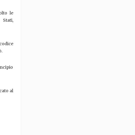
lto le
Stati,
 codice
ò.
incipio
cato al