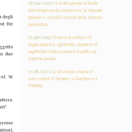
26 mar 2020
|
Il diritto penale di fronte
all’emergenza da coronavirus: la risposta
à degli
italiana e i possibili compiti della scienza
ut für
penalistica
01 gen 2019
|
Riserva di codice o di
legge organica: significato, questioni di
oggetto
legittimità costituzionale e impatto sul
in due
sistema penale
01 ott 2017
|
La sicurezza urbana e i
rof. W.
suoi custodi (il Sindaco, il Questore e il
Prefetto)
ettore,
ven
”.
presso
minari,