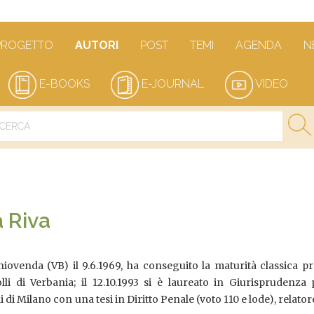
PROGETTO
AUTORI
POST
TEMI
AGENDA
N
E-BOOKS
E-JOURNAL
VIDEO
 Riva
ovenda (VB) il 9.6.1969, ha conseguito la maturità classica pr
lli di Verbania; il 12.10.1993 si è laureato in Giurisprudenza
i di Milano con una tesi in Diritto Penale (voto 110 e lode), relator