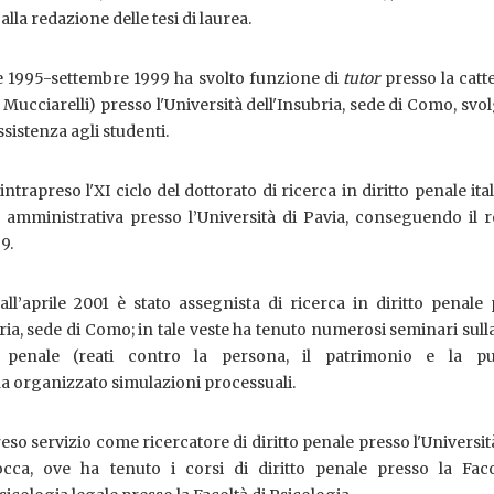
lla redazione delle tesi di laurea.
 1995-settembre 1999 ha svolto funzione di
tutor
presso la catt
F. Mucciarelli) presso l'Università dell'Insubria, sede di Como, sv
assistenza agli studenti.
ntrapreso l'XI ciclo del dottorato di ricerca in diritto penale ita
amministrativa presso l’Università di Pavia, conseguendo il re
99.
ll’aprile 2001 è stato assegnista di ricerca in diritto penale
bria, sede di Como; in tale veste ha tenuto numerosi seminari sull
o penale (reati contro la persona, il patrimonio e la pu
a organizzato simulazioni processuali.
so servizio come ricercatore di diritto penale presso l'Universit
occa, ove ha tenuto i corsi di diritto penale presso la Faco