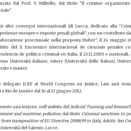
urata dal Prof. V. Militello, dal titolo “Il crimine organizza
nale”.
n altri convegni internazionali (di Lucca, dedicato alla “Crim
erienze europee e risposte penali globali”, con un contributo dal
llaborazione processuale nella proposta Huber”, il 24 maggio 2
mbito del X Encuentro Internacional de cienciais penales c
ndencia de politica criminal en Italia, il 23.11.2010) e nazionali, 
so Università italiane, estere (Università delle Baleari, Univer
orato e master.
 delegato ICEF al World Congress on Justice, Law and Susta
a Rio de Janeiro dal 16 al 23 giugno 2012.
tenuto una lezione, nell’ambito del
Judicial Training and Researc
onment and maritime pollution
, dal titolo
Criminal sanctions in po
 from transposition of EU Directive 2088(99 in Italy, Adritic Sea Co
’Università del Salento, Lecce.