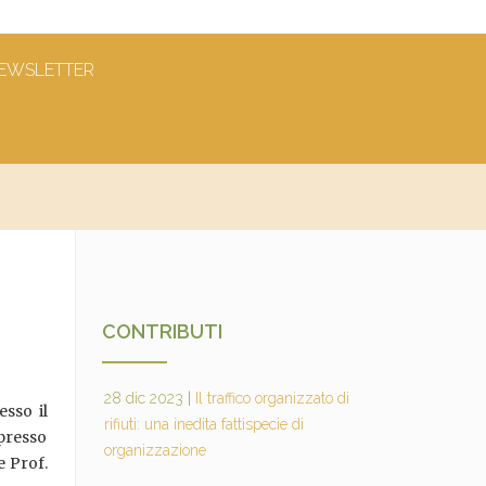
EWSLETTER
CONTRIBUTI
28 dic 2023
|
Il traffico organizzato di
esso il
rifiuti: una inedita fattispecie di
 presso
organizzazione
e Prof.