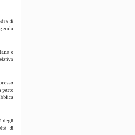
edra di
olgendo
liano e
lativo
 presso
a parte
bblica
à degli
ltà di