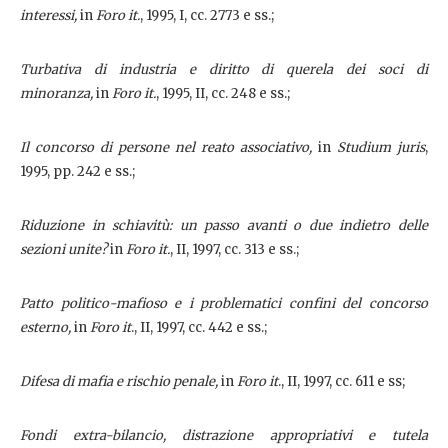
interessi,
in
Foro it.
, 1995, I, cc. 2773 e ss.;
Turbativa di industria e diritto di querela dei soci di
minoranza,
in
Foro it.
, 1995, II, cc. 248 e ss.;
Il concorso di persone nel reato associativo,
in
Studium juris
,
1995, pp. 242 e ss.;
Riduzione in schiavitù: un passo avanti o due indietro delle
sezioni unite?
in
Foro it.
, II, 1997, cc. 313 e ss.;
Patto politico-mafioso e i problematici confini del concorso
esterno,
in
Foro it
., II, 1997, cc. 442 e ss.;
Difesa di mafia e rischio penale,
in
Foro it
., II, 1997, cc. 611 e ss;
Fondi extra-bilancio, distrazione appropriativi e tutela