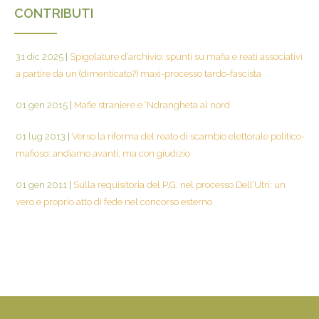
CONTRIBUTI
31 dic 2025
|
Spigolature d’archivio: spunti su mafia e reati associativi
a partire da un (dimenticato?) maxi-processo tardo-fascista
01 gen 2015
|
Mafie straniere e ‘Ndrangheta al nord
01 lug 2013
|
Verso la riforma del reato di scambio elettorale politico-
mafioso: andiamo avanti, ma con giudizio
01 gen 2011
|
Sulla requisitoria del P.G. nel processo Dell’Utri: un
vero e proprio atto di fede nel concorso esterno