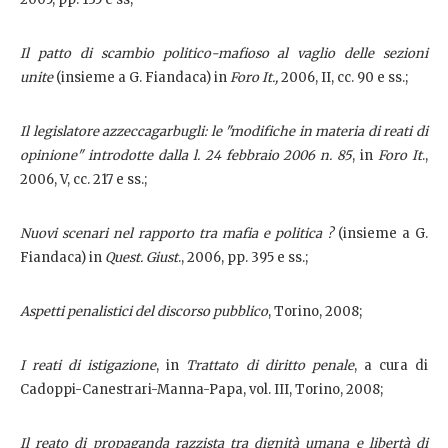
Il patto di scambio politico-mafioso al vaglio delle sezioni
unite
(insieme a G. Fiandaca) in
Foro It.,
2006, II, cc. 90 e ss.;
Il legislatore azzeccagarbugli: le "modifiche in materia di reati di
opinione" introdotte dalla l. 24 febbraio 2006 n. 85
, in
Foro It
.,
2006, V, cc. 217 e ss.;
Nuovi scenari nel rapporto tra mafia e politica ?
(insieme a G.
Fiandaca) in
Quest. Giust
., 2006, pp. 395 e ss.;
Aspetti penalistici del discorso pubblico
, Torino, 2008;
I reati di istigazione
, in
Trattato di diritto penale
, a cura di
Cadoppi-Canestrari-Manna-Papa, vol. III, Torino, 2008;
Il reato di propaganda razzista tra dignità umana e libertà di