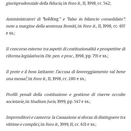
giurisprudenziale della fiducia,
in
Foro it.
, II, 1998, cc. 542;
Amministratori di "
holding
" e "falso in bilancio consolidato":
note a margine della sentenza Romiti,
in
Foro it.
, II, 1998, cc. 657
e ss.;
Il concorso esterno tra aspetti di costituzionalità e prospettive di
riforma legislativa
in
Dir. pen. e proc
., 1998, pp. 755 e ss.;
Il prete e il boss latitante: l'accusa di favoreggiamento val bene
una messa?
, in
Foro it
., II, 1998, cc. 280 e ss.;
Profili penali della costituzione e gestione di riserve occulte
societarie,
in
Studium Juris
, 1999, pp. 547 e ss.;
Imprenditori e camorra: la Cassazione si sforza di distinguere tra
vittime e complici,
in
Foro it.
, 1999, II, cc. 631 e ss.;