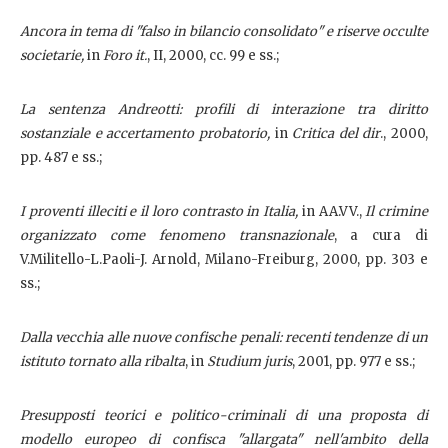
Ancora in tema di "falso in bilancio consolidato" e riserve occulte
societarie,
in
Foro it.
, II, 2000, cc. 99 e ss.;
La sentenza Andreotti: profili di interazione tra diritto
sostanziale e accertamento probatorio,
in
Critica del dir
., 2000,
pp. 487 e ss.;
I proventi illeciti e il loro contrasto in Italia,
in AA.VV.,
Il crimine
organizzato come fenomeno transnazionale
, a cura di
V.Militello-L.Paoli-J. Arnold, Milano-Freiburg, 2000, pp. 303 e
ss.;
Dalla vecchia alle nuove confische penali: recenti tendenze di un
istituto tornato alla ribalta
, in
Studium juris
, 2001, pp. 977 e ss.;
Presupposti teorici e politico-criminali di una proposta di
modello europeo di confisca "allargata" nell'ambito della