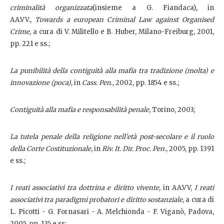
criminalità organizzata
(insieme a G. Fiandaca)
,
in
AA.VV.,
Towards a european Criminal Law against Organised
Crime,
a cura di V. Militello e B. Huber, Milano-Freiburg, 2001,
pp. 221 e ss.;
La punibilità della contiguità alla mafia tra tradizione (molta) e
innovazione (poca)
, in
Cass. Pen
., 2002, pp. 1854 e ss.;
Contiguità alla mafia e responsabilità penale
, Torino, 2003;
La tutela penale della religione nell'età post-secolare e il ruolo
della Corte Costituzionale
, in
Riv. It. Dir. Proc. Pen
., 2005, pp. 1391
e ss.;
I reati associativi tra dottrina e diritto vivente,
in AA.VV,
I reati
associativi tra paradigmi probatori e diritto sostanziale
, a cura di
L. Picotti - G. Fornasari - A. Melchionda - F. Viganò, Padova,
2005, pp. 135 e ss;