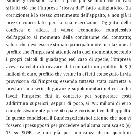
Bundesgerichtshof statuì il principio secondo cui in casi
siffatti ciò che l’impresa “ricava dal” fatto antigiuridico (la
corruzione) è lo stesso ottenimento dell’appalto, e non già il
prezzo concordato per la sua esecuzione. Oggetto della
confisca è, allora, il valore economico complessivo
dell’appalto al momento della conclusione del contratto;
valore che deve essere stimato principalmente in relazione al
profitto che l’impresa si attendeva in quel momento, secondo
i propri calcoli di guadagno. Nel caso di specie, l’impresa
aveva calcolato di ricavare dal contratto un profitto di 8-9
milioni di euro, profitto che venne in effetti conseguito in via
provvisoria dall’impresa; essendo tuttavia stata costretta a
prestare una serie di garanzie supplementari nel corso dei
lavori, l’impresa finì in concreto per sopportare costi
addirittura superiori, seppur di poco, ai 792 milioni di euro
complessivamente percepiti quale corrispettivo dell’appalto.
In queste condizioni, il Bundesgerichtshof ritenne che non vi
fossero i presupposti per procedere ad alcuna confisca ex §§
73 ss. StGB, se non già per mancanza di un quantum