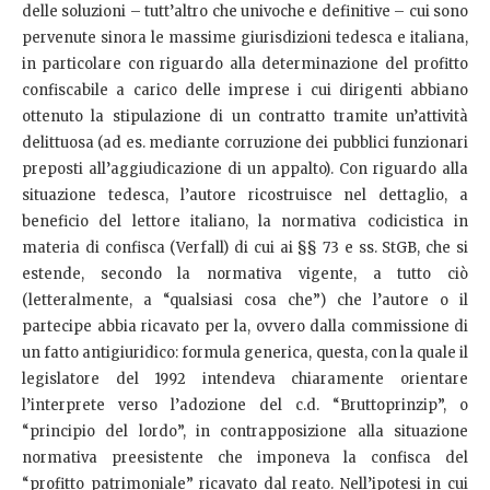
delle soluzioni – tutt’altro che univoche e definitive – cui sono
pervenute sinora le massime giurisdizioni tedesca e italiana,
in particolare con riguardo alla determinazione del profitto
confiscabile a carico delle imprese i cui dirigenti abbiano
ottenuto la stipulazione di un contratto tramite un’attività
delittuosa (ad es. mediante corruzione dei pubblici funzionari
preposti all’aggiudicazione di un appalto). Con riguardo alla
situazione tedesca, l’autore ricostruisce nel dettaglio, a
beneficio del lettore italiano, la normativa codicistica in
materia di confisca (Verfall) di cui ai §§ 73 e ss. StGB, che si
estende, secondo la normativa vigente, a tutto ciò
(letteralmente, a “qualsiasi cosa che”) che l’autore o il
partecipe abbia ricavato per la, ovvero dalla commissione di
un fatto antigiuridico: formula generica, questa, con la quale il
legislatore del 1992 intendeva chiaramente orientare
l’interprete verso l’adozione del c.d. “Bruttoprinzip”, o
“principio del lordo”, in contrapposizione alla situazione
normativa preesistente che imponeva la confisca del
“profitto patrimoniale” ricavato dal reato. Nell’ipotesi in cui