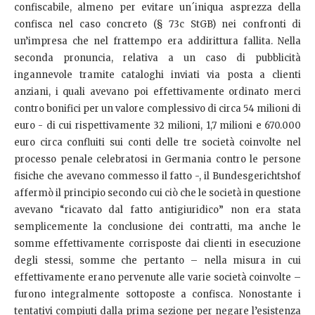
confiscabile, almeno per evitare un´iniqua asprezza della
confisca nel caso concreto (§ 73c StGB) nei confronti di
un’impresa che nel frattempo era addirittura fallita. Nella
seconda pronuncia, relativa a un caso di pubblicità
ingannevole tramite cataloghi inviati via posta a clienti
anziani, i quali avevano poi effettivamente ordinato merci
contro bonifici per un valore complessivo di circa 54 milioni di
euro - di cui rispettivamente 32 milioni, 1,7 milioni e 670.000
euro circa confluiti sui conti delle tre società coinvolte nel
processo penale celebratosi in Germania contro le persone
fisiche che avevano commesso il fatto -, il Bundesgerichtshof
affermò il principio secondo cui ciò che le società in questione
avevano “ricavato dal fatto antigiuridico” non era stata
semplicemente la conclusione dei contratti, ma anche le
somme effettivamente corrisposte dai clienti in esecuzione
degli stessi, somme che pertanto – nella misura in cui
effettivamente erano pervenute alle varie società coinvolte –
furono integralmente sottoposte a confisca. Nonostante i
tentativi compiuti dalla prima sezione per negare l’esistenza