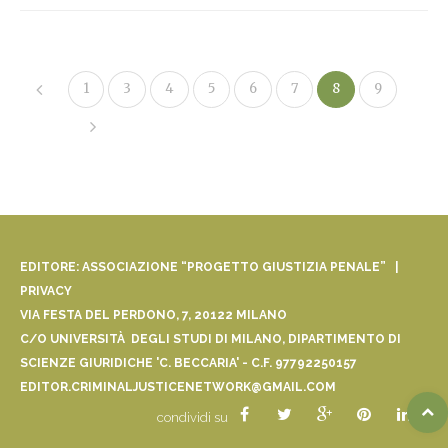
1
3
4
5
6
7
8
9
EDITORE: ASSOCIAZIONE “PROGETTO GIUSTIZIA PENALE” |
PRIVACY
VIA FESTA DEL PERDONO, 7, 20122 MILANO
C/O UNIVERSITÀ DEGLI STUDI DI MILANO, DIPARTIMENTO DI
SCIENZE GIURIDICHE 'C. BECCARIA' - C.F. 97792250157
EDITOR.CRIMINALJUSTICENETWORK@GMAIL.COM
condividi su