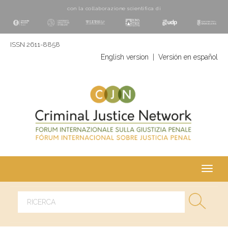
con la collaborazione scientifica di
ISSN 2611-8858
English version
|
Versión en español
Toggl
navig