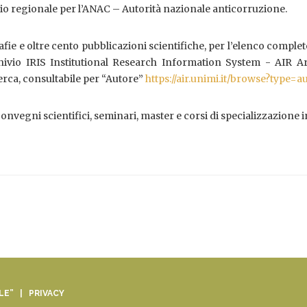
io regionale per l’ANAC – Autorità nazionale anticorruzione.
ie e oltre cento pubblicazioni scientifiche, per l’elenco complet
rchivio IRIS Institutional Research Information System - AIR A
cerca, consultabile per “Autore”
https://air.unimi.it/browse?type=a
nvegni scientifici, seminari, master e corsi di specializzazione in
ALE” |
PRIVACY