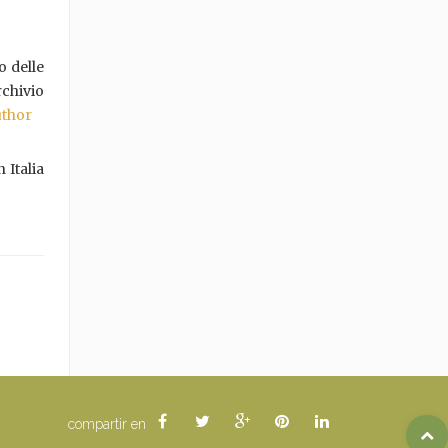
o delle
rchivio
uthor
 Italia
compartir en