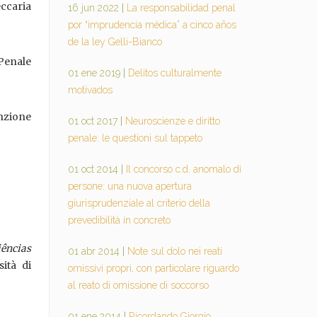
ccaria
16 jun 2022
|
La responsabilidad penal
por “imprudencia médica” a cinco años
de la ley Gelli-Bianco
 Penale
01 ene 2019
|
Delitos culturalmente
motivados
nzione
01 oct 2017
|
Neuroscienze e diritto
penale: le questioni sul tappeto
01 oct 2014
|
Il concorso c.d. anomalo di
persone: una nuova apertura
giurisprudenziale al criterio della
prevedibilità in concreto
ências
01 abr 2014
|
Note sul dolo nei reati
sità di
omissivi propri, con particolare riguardo
al reato di omissione di soccorso
01 ene 2014
|
Ricordando Giorgio