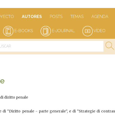
OYECTO
AUTORES
POSTS
TEMAS
AGENDA
E-BOOKS
E-JOURNAL
VÍDEO
le
i diritto penale
e di “Diritto penale - parte generale”, e di “Strategie di contras