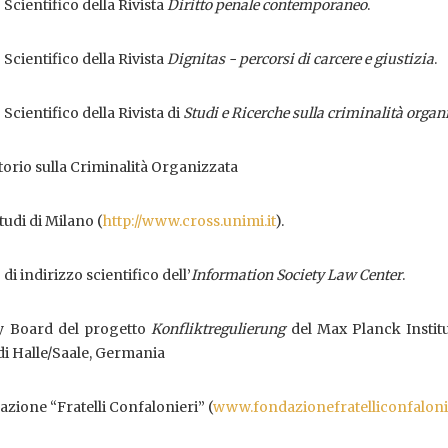
cientifico della
Rivista
Diritto penale contemporaneo
.
cientifico della Rivista
Dignitas - percorsi di carcere e giustizia
.
cientifico della Rivista di
Studi e Ricerche sulla criminalità organ
orio sulla Criminalità Organizzata
tudi di Milano (
http://www.cross.unimi.it
).
 indirizzo scientifico dell’
Information Society Law Center
.
y Board del progetto
Konfliktregulierung
del Max Planck Institu
i Halle/Saale, Germania
azione “Fratelli Confalonieri” (
www.fondazionefratelliconfalonie