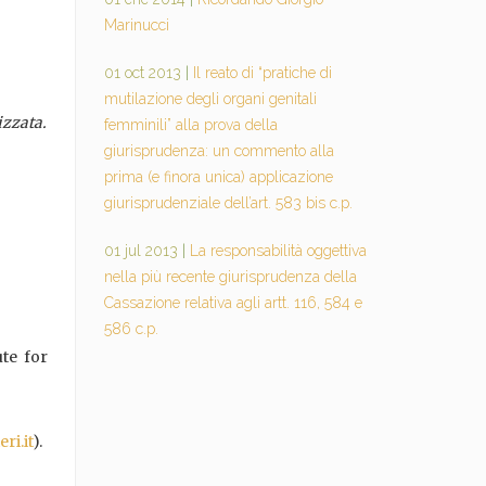
Marinucci
01 oct 2013
|
Il reato di “pratiche di
mutilazione degli organi genitali
izzata.
femminili” alla prova della
giurisprudenza: un commento alla
prima (e finora unica) applicazione
giurisprudenziale dell’art. 583 bis c.p.
01 jul 2013
|
La responsabilità oggettiva
nella più recente giurisprudenza della
Cassazione relativa agli artt. 116, 584 e
586 c.p.
te for
ri.it
).