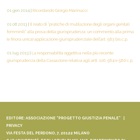
01 gen 2014
|
Ricordando Giorgio Marinucci
01 ott 2013
|
Il reato di “pratiche di mutilazione degli organi genitali
femminili” alla prova della giurisprudenza: un commento alla prima
(e finora unica) applicazione giurisprudenziale dell’art. 583 bis c.p.
01 lug 2013
|
La responsabilità oggettiva nella più recente
giurisprudenza della Cassazione relativa agli artt. 116, 584 e 586 c.p.
EDITORE: ASSOCIAZIONE “PROGETTO GIUSTIZIA PENALE” |
PRIVACY
VIA FESTA DEL PERDONO, 7, 20122 MILANO