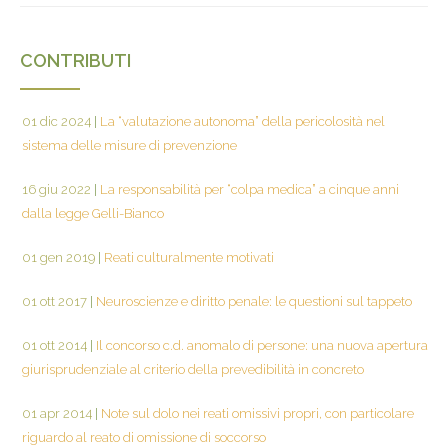
CONTRIBUTI
01 dic 2024
|
La “valutazione autonoma” della pericolosità nel
sistema delle misure di prevenzione
16 giu 2022
|
La responsabilità per “colpa medica” a cinque anni
dalla legge Gelli-Bianco
01 gen 2019
|
Reati culturalmente motivati
01 ott 2017
|
Neuroscienze e diritto penale: le questioni sul tappeto
01 ott 2014
|
Il concorso c.d. anomalo di persone: una nuova apertura
giurisprudenziale al criterio della prevedibilità in concreto
01 apr 2014
|
Note sul dolo nei reati omissivi propri, con particolare
riguardo al reato di omissione di soccorso