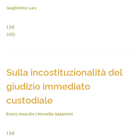
Guglielmo Leo
1
Jul
2015
Sulla incostituzionalità del
giudizio immediato
custodiale
Ennio Amodio
|
Novella Galantini
1
Jul