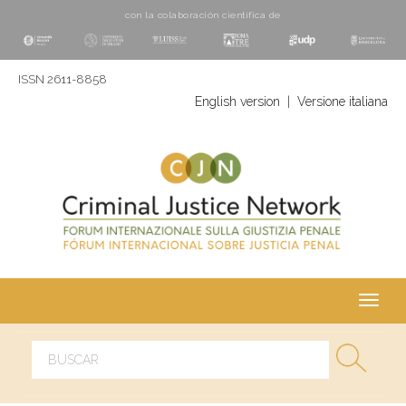
con la colaboración cientí­fica de
ISSN 2611-8858
English version
|
Versione italiana
Toggl
navig