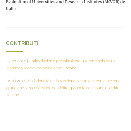
Evaluation of Universities and Research Institutes (ANVUR) de
Italia.
CONTRIBUTI
25 set 2018
|
¿Intimidación o prevalimiento? La sentencia de La
Manada y los delitos sexuales en España
01 ott 2014
|
Sull’idoneità della sanzione pecuniaria per le persone
giuridiche. Una riflessione dal diritto spagnolo con spunti di diritto
italiano