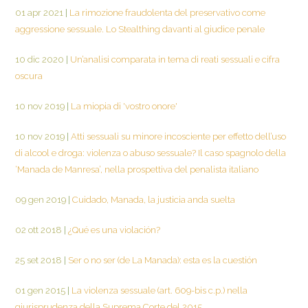
01 apr 2021
|
La rimozione fraudolenta del preservativo come
aggressione sessuale. Lo Stealthing davanti al giudice penale
10 dic 2020
|
Un’analisi comparata in tema di reati sessuali e cifra
oscura
10 nov 2019
|
La miopia di 'vostro onore'
10 nov 2019
|
Atti sessuali su minore incosciente per effetto dell’uso
di alcool e droga: violenza o abuso sessuale? Il caso spagnolo della
‘Manada de Manresa’, nella prospettiva del penalista italiano
09 gen 2019
|
Cuidado, Manada, la justicia anda suelta
02 ott 2018
|
¿Qué es una violación?
25 set 2018
|
Ser o no ser (de La Manada): esta es la cuestión
01 gen 2015
|
La violenza sessuale (art. 609-bis c.p.) nella
giurisprudenza della Suprema Corte del 2015