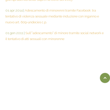
01 apr 2014
|
Adescamento di minorenni tramite Facebook: tra
tentativo di violenza sessuale mediante induzione con inganno e
nuovo art. 609-undecies c.p.
01 gen 2011
|
Sull’“adescamento” di minore tramite social network e
il tentativo di atti sessuali con minorenne