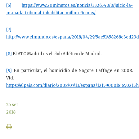
[6]
https://www.20minutos.es/noticia/3326540/0/juicio-la-
manada-tribunal-inhabilitar-millon-firmas/
[7]
http://www.elmundo.es/espana/2018/04/29/5ae51458268e3ed23
[8]
El ATC Madrid es el club Atlético de Madrid.
[9]
En particular, el homicidio de Nagore Laffage en 2008.
Vid.
https://elpais.com/diario/2008/07/13/espana/1215900018_850215.
25
set
2018