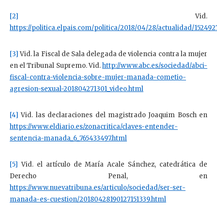
[2]
Vid.
https://politica.elpais.com/politica/2018/04/28/actualidad/15249
[3]
Vid. la Fiscal de Sala delegada de violencia contra la mujer
en el Tribunal Supremo. Vid.
http://www.abc.es/sociedad/abci-
fiscal-contra-violencia-sobre-mujer-manada-cometio-
agresion-sexual-201804271301_video.html
[4]
Vid. las declaraciones del magistrado Joaquim Bosch en
https://www.eldiario.es/zonacritica/claves-entender-
sentencia-manada_6_765433497.html
[5]
Vid. el artículo de María Acale Sánchez, catedrática de
Derecho Penal, en
https://www.nuevatribuna.es/articulo/sociedad/ser-ser-
manada-es-cuestion/20180428190127151339.html