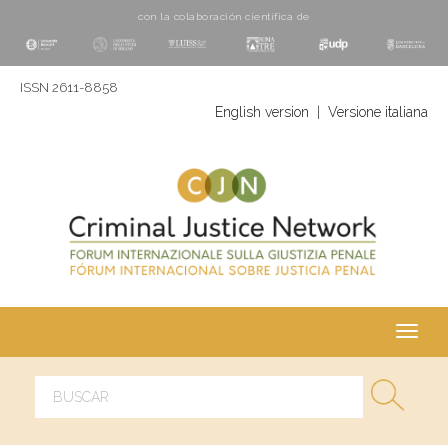
con la colaboración cientí­fica de
ISSN 2611-8858
English version
|
Versione italiana
Toggl
navig