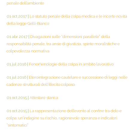
penale dell’ambiente
01 oct 2017
|
Lo statuto penale della colpa medica e le incerte novità
della legge Gelli-Bianco
01 abr 2017
|
Divagazioni sulle “dimensioni parallele” della
responsabilità penale, tra ansie di giustizia, spinte moralistiche e
colpevolezza normativa
01 jul 2016
|
Fenomenologie della colpa in ambito lavorativo
01 jul 2016
|
Eterointegrazione cautelare e successione di leggi nelle
cadenze strutturali dell’illecito colposo
01 oct 2015
|
Attestare stanca
01 oct 2015
|
La rappresentazione dell’evento al confine tra dolo e
colpa: un’indagine su rischio, ragionevole speranza e indicatori
“sintomatici”