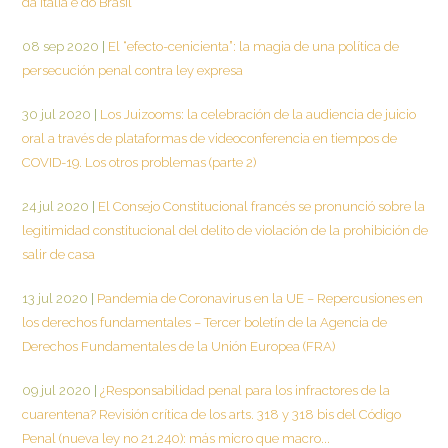
da Itália e do Brasil
08 sep 2020
|
El “efecto-cenicienta”: la magia de una política de
persecución penal contra ley expresa
30 jul 2020
|
Los Juizooms: la celebración de la audiencia de juicio
oral a través de plataformas de videoconferencia en tiempos de
COVID-19. Los otros problemas (parte 2)
24 jul 2020
|
El Consejo Constitucional francés se pronunció sobre la
legitimidad constitucional del delito de violación de la prohibición de
salir de casa
13 jul 2020
|
Pandemia de Coronavirus en la UE – Repercusiones en
los derechos fundamentales – Tercer boletín de la Agencia de
Derechos Fundamentales de la Unión Europea (FRA)
09 jul 2020
|
¿Responsabilidad penal para los infractores de la
cuarentena? Revisión crítica de los arts. 318 y 318 bis del Código
Penal (nueva ley no 21.240): más micro que macro...