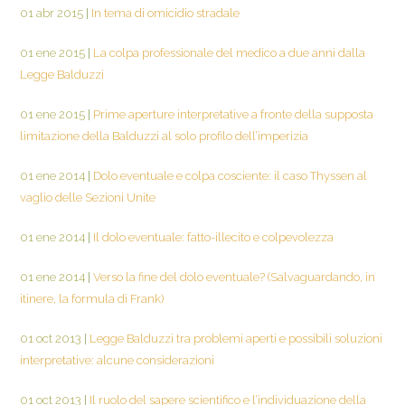
01 abr 2015
|
In tema di omicidio stradale
01 ene 2015
|
La colpa professionale del medico a due anni dalla
Legge Balduzzi
01 ene 2015
|
Prime aperture interpretative a fronte della supposta
limitazione della Balduzzi al solo profilo dell’imperizia
01 ene 2014
|
Dolo eventuale e colpa cosciente: il caso Thyssen al
vaglio delle Sezioni Unite
01 ene 2014
|
Il dolo eventuale: fatto-illecito e colpevolezza
01 ene 2014
|
Verso la fine del dolo eventuale? (Salvaguardando, in
itinere, la formula di Frank)
01 oct 2013
|
Legge Balduzzi tra problemi aperti e possibili soluzioni
interpretative: alcune considerazioni
01 oct 2013
|
Il ruolo del sapere scientifico e l’individuazione della