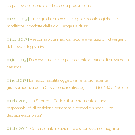
colpa lieve nel cono d’ombra della prescrizione
01 oct 2013
|
Linee guida, protocolli e regole deontologiche. Le
modifiche introdotte dalla c.d. Legge Balduzzi.
01 oct 2013
|
Responsabilità medica: letture e valutazioni divergenti
del novum legislativo
01 jul 2013
|
Dolo eventuale e colpa cosciente al banco di prova della
casistica
01 jul 2013
|
La responsabilità oggettiva nella più recente
giurisprudenza della Cassazione relativa agli artt. 116, 584 e 586 c.p.
01 abr 2013
|
La Suprema Corte e il superamento di una
responsabilità di posizione per amministratori e sindaci: una
decisione apripista?
01 abr 2012
|
Colpa penale relazionale e sicurezza nei luoghi di