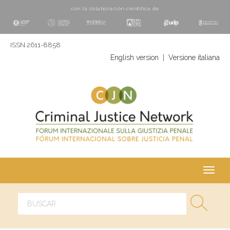
con la colaboración cientí­fica de
ISSN 2611-8858
English version
|
Versione italiana
Toggl
navig