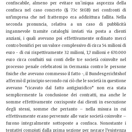
confiscabile, almeno per evitare un´iniqua asprezza della
confisca nel caso concreto (§ 73c StGB) nei confronti di
un’impresa che nel frattempo era addirittura fallita. Nella
seconda pronuncia, relativa a un caso di pubblicità
ingannevole tramite cataloghi inviati via posta a clienti
anziani, i quali avevano poi effettivamente ordinato merci
contro bonifici per un valore complessivo di circa 54 milioni di
euro - di cui rispettivamente 32 milioni, 1,7 milioni e 670.000
euro circa confluiti sui conti delle tre società coinvolte nel
processo penale celebratosi in Germania contro le persone
fisiche che avevano commesso il fatto -, il Bundesgerichtshof
affermò il principio secondo cui ciò che le società in questione
avevano “ricavato dal fatto antigiuridico” non era stata
semplicemente la conclusione dei contratti, ma anche le
somme effettivamente corrisposte dai clienti in esecuzione
degli stessi, somme che pertanto – nella misura in cui
effettivamente erano pervenute alle varie società coinvolte –
furono integralmente sottoposte a confisca. Nonostante i
tentativi compiuti dalla prima sezione per negare l’esistenza