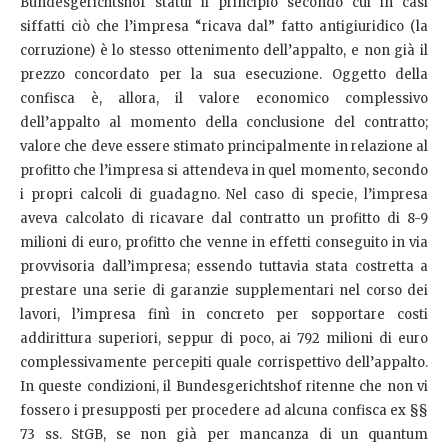
Bundesgerichtshof statuì il principio secondo cui in casi
siffatti ciò che l’impresa “ricava dal” fatto antigiuridico (la
corruzione) è lo stesso ottenimento dell’appalto, e non già il
prezzo concordato per la sua esecuzione. Oggetto della
confisca è, allora, il valore economico complessivo
dell’appalto al momento della conclusione del contratto;
valore che deve essere stimato principalmente in relazione al
profitto che l’impresa si attendeva in quel momento, secondo
i propri calcoli di guadagno. Nel caso di specie, l’impresa
aveva calcolato di ricavare dal contratto un profitto di 8-9
milioni di euro, profitto che venne in effetti conseguito in via
provvisoria dall’impresa; essendo tuttavia stata costretta a
prestare una serie di garanzie supplementari nel corso dei
lavori, l’impresa finì in concreto per sopportare costi
addirittura superiori, seppur di poco, ai 792 milioni di euro
complessivamente percepiti quale corrispettivo dell’appalto.
In queste condizioni, il Bundesgerichtshof ritenne che non vi
fossero i presupposti per procedere ad alcuna confisca ex §§
73 ss. StGB, se non già per mancanza di un quantum