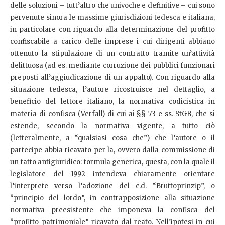
delle soluzioni – tutt’altro che univoche e definitive – cui sono
pervenute sinora le massime giurisdizioni tedesca e italiana,
in particolare con riguardo alla determinazione del profitto
confiscabile a carico delle imprese i cui dirigenti abbiano
ottenuto la stipulazione di un contratto tramite un’attività
delittuosa (ad es. mediante corruzione dei pubblici funzionari
preposti all’aggiudicazione di un appalto). Con riguardo alla
situazione tedesca, l’autore ricostruisce nel dettaglio, a
beneficio del lettore italiano, la normativa codicistica in
materia di confisca (Verfall) di cui ai §§ 73 e ss. StGB, che si
estende, secondo la normativa vigente, a tutto ciò
(letteralmente, a “qualsiasi cosa che”) che l’autore o il
partecipe abbia ricavato per la, ovvero dalla commissione di
un fatto antigiuridico: formula generica, questa, con la quale il
legislatore del 1992 intendeva chiaramente orientare
l’interprete verso l’adozione del c.d. “Bruttoprinzip”, o
“principio del lordo”, in contrapposizione alla situazione
normativa preesistente che imponeva la confisca del
“profitto patrimoniale” ricavato dal reato. Nell’ipotesi in cui