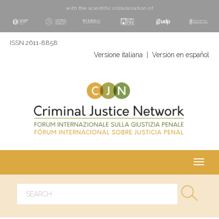
with the scientific collaboration of
ISSN 2611-8858
Versione italiana
|
Versión en español
Toggl
navig